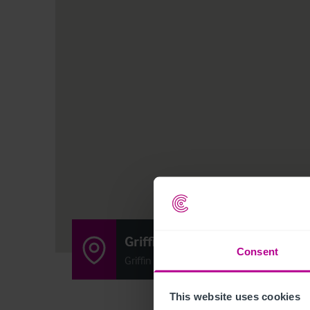
Griffins Head
Consent
Griffin Hill, Chillenden, Canterbury CT3 1P
This website uses cookies