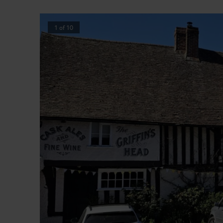
1
of
10