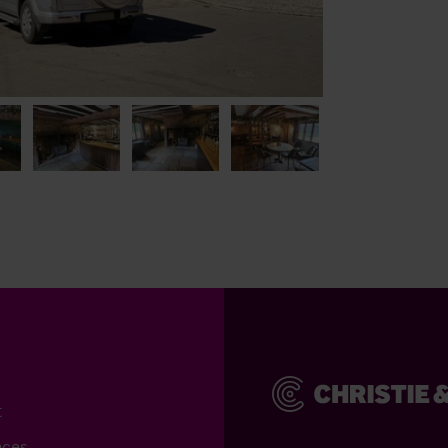
t
aces