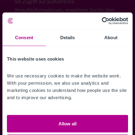
Sie Zugriff auf ausführliche
Veraufsinformationen, erweiterte Suche über
Kartenansicht sowie die Möglichkeit
Suchkriterien zu speichern und
Benachrichtigungen für neuen Objekten zu
Consent
Details
About
erhalten.
This website uses cookies
We use necessary cookies to make the website work. 
Zugriff auf alle
Speichern Si
With your permission, we also use analytics and 
Informationen
Suchkriteri
marketing cookies to understand how people use the site 
and to improve our advertising.
Erhalten Sie Zugriff auf alle
Durch das Speich
Verkaufsmandate - exklusiv für
Suchkriterien kö
Mitglieder.
und einfach jeder
zugreifen und die
Allow all