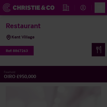
Account
Men
Immobiliensuche
Restaurant
Kent Village
Ref:
8867263
Freehold
OIRO £950,000