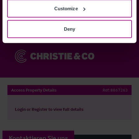
Customize
Anmelden
Deny
Sie haben bereits ein Konto?
Jetzt anmelden
Access Property Details
Ref:
8867263
Login
or
Register
to view full details
Kontaktieren Sie uns