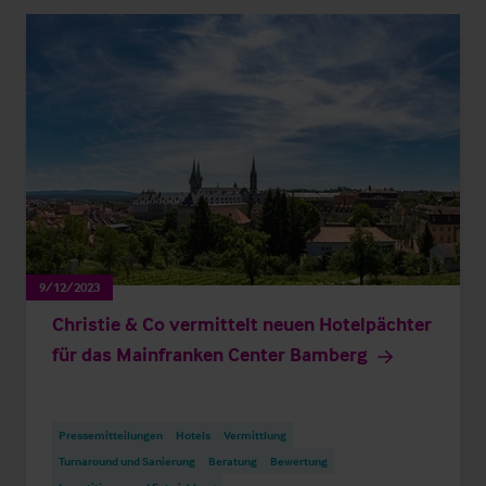
9/12/2023
Christie & Co vermittelt neuen Hotelpächter
für das Mainfranken Center Bamberg
Pressemitteilungen
Hotels
Vermittlung
Turnaround und Sanierung
Beratung
Bewertung