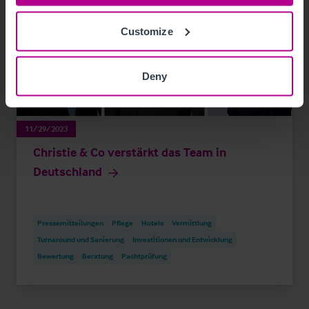
Customize
Deny
11/29/2023
Christie & Co verstärkt das Team in
Deutschland
Pressemitteilungen
Pflege
Hotels
Vermittlung
Turnaround und Sanierung
Investitionen und Entwicklung
Bewertung
Beratung
Pachtprüfung