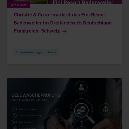
7/23/2026
Christie & Co vermarktet das Fini Resort
Badenweiler im Dreiländereck Deutschland–
Frankreich–Schweiz
Pressemitteilungen
Hotels