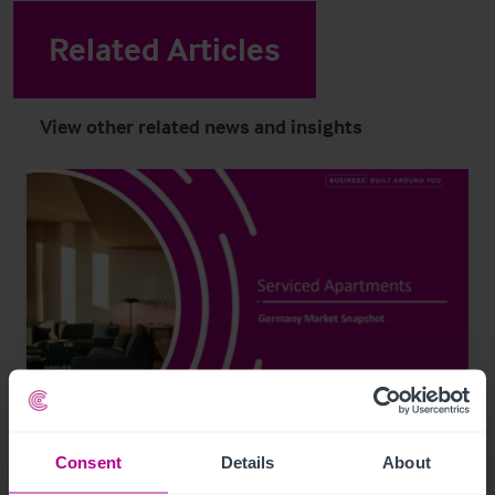
Related Articles
View other related news and insights
8/5/2026
Consent
Details
About
Christie & Co veröffentlicht Marktstudie zu