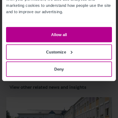
keine Art von Social-Media.
marketing cookies to understand how people use the site 
and to improve our advertising.
Allow all
Customize
Related Articles
Deny
View other related news and insights