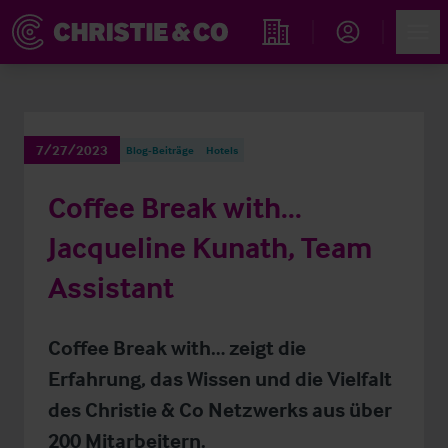
Account
Men
Immobiliensuche
7/27/2023
Blog-Beiträge
Hotels
Coffee Break with...
Jacqueline Kunath, Team
Assistant
Coffee Break with… zeigt die
Erfahrung, das Wissen und die Vielfalt
des Christie & Co Netzwerks aus über
200 Mitarbeitern.