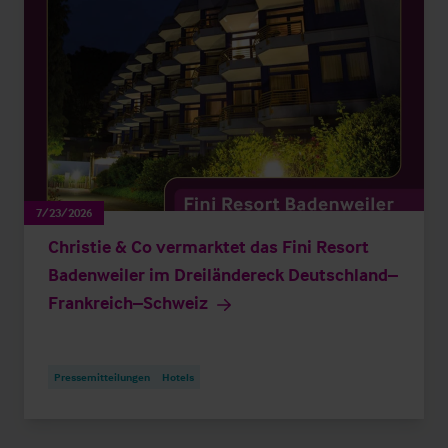
7/23/2026
Christie & Co vermarktet das Fini Resort
Badenweiler im Dreiländereck Deutschland–
Frankreich–Schweiz
Pressemitteilungen
Hotels