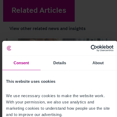
Related Articles
View other related news and insights
Consent
Details
About
This website uses cookies
We use necessary cookies to make the website work. 
With your permission, we also use analytics and 
8/4/2026
marketing cookies to understand how people use the site 
Der Verkauf Ihrer Pflegeimmobilie - der
and to improve our advertising.