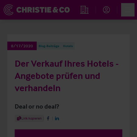
Account
Men
Immobiliensuche
8/17/2020
Blog-Beiträge
Hotels
Der Verkauf Ihres Hotels -
Angebote prüfen und
verhandeln
Deal or no deal?
Share Article
Link kopieren
Share on Facebook
Share on LinkedIn