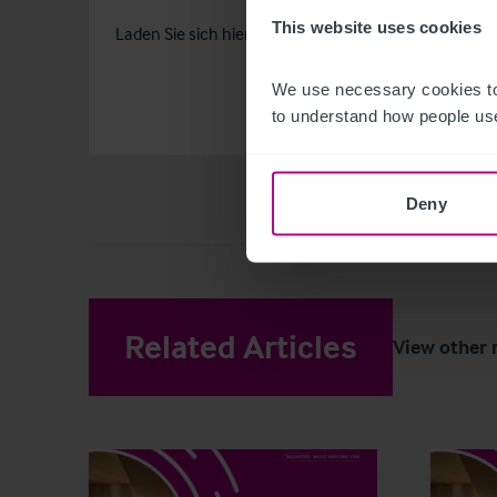
This website uses cookies
Laden Sie sich
hier
Ihr kostenloses Exemplar unseres 
We use necessary cookies to
to understand how people use
Deny
Related Articles
View other 