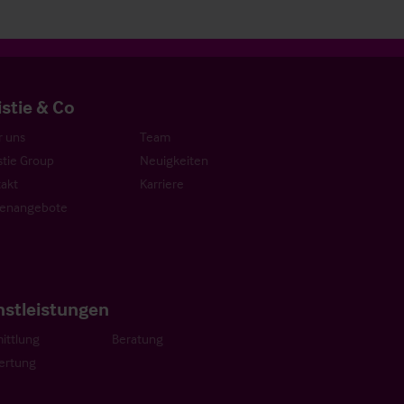
istie & Co
 uns
Team
stie Group
Neuigkeiten
akt
Karriere
lenangebote
nstleistungen
ittlung
Beratung
ertung