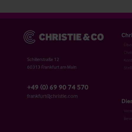
Christie & Co
Chr
Über
Chri
Schillerstraße 12
Kont
60313 Frankfurt am Main
Stel
+49 (0) 69 90 74 570
frankfurt@christie.com
Die
Verm
Bew