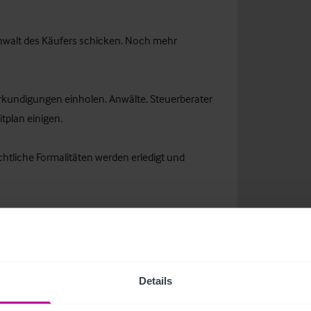
nwalt des Käufers schicken. Noch mehr
rkundigungen einholen. Anwälte, Steuerberater
itplan einigen.
htliche Formalitäten werden erledigt und
hen werden, falls dies noch nicht geschehen
aktion abschließend prüfen.
Details