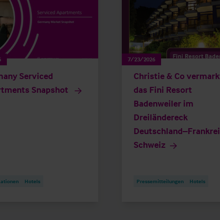
6
7/23/2026
any Serviced
Christie & Co vermark
rtments Snapshot
das Fini Resort
Badenweiler im
Dreiländereck
Deutschland–Frankre
Schweiz
kationen
Hotels
Pressemitteilungen
Hotels