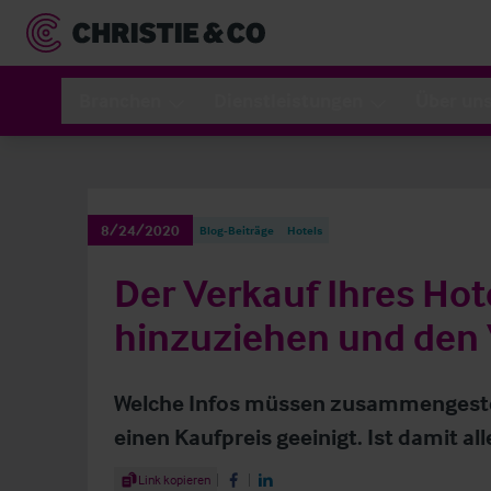
Branchen
Dienstleistungen
Über un
8/24/2020
Blog-Beiträge
Hotels
Der Verkauf Ihres Hot
hinzuziehen und den 
Welche Infos müssen zusammengestel
einen Kaufpreis geeinigt. Ist damit all
Share Article
Link kopieren
Share on Facebook
Share on LinkedIn