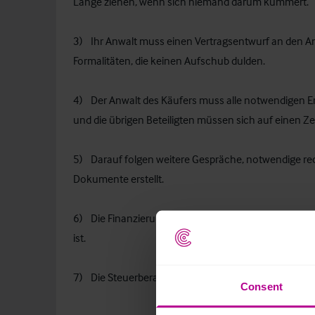
Länge ziehen, wenn sich niemand darum kümmert.
3) Ihr Anwalt muss einen Vertragsentwurf an den A
Formalitäten, die keinen Aufschub dulden.
4) Der Anwalt des Käufers muss alle notwendigen E
und die übrigen Beteiligten müssen sich auf einen Ze
5) Darauf folgen weitere Gespräche, notwendige rec
Dokumente erstellt.
6) Die Finanzierung muss organisiert und abgesproc
ist.
7) Die Steuerberater beider Seiten müssen die Trans
Consent