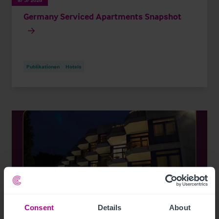
Germany Serviced Apartments Snapshot
Publikationen
Hotels
Consent
Details
About