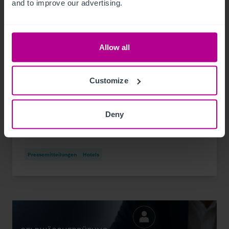
and to improve our advertising.
Allow all
7/23/2026
Customize
Christie & Co vermarktet das Fini Resort
Badenweiler im Dreiländereck Deutschland–
Deny
Frankreich–Schweiz
Pressemitteilungen
Hotels