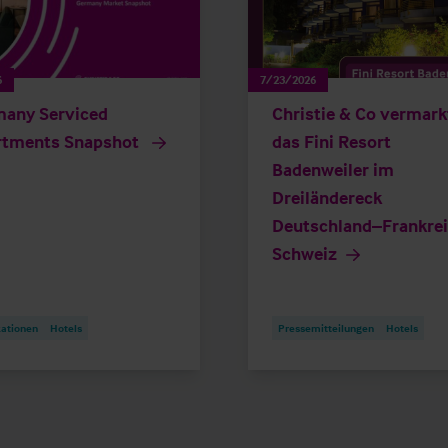
6
7/23/2026
any Serviced
Christie & Co vermark
rtments Snapshot
das Fini Resort
Badenweiler im
Dreiländereck
Deutschland–Frankre
Schweiz
kationen
Hotels
Pressemitteilungen
Hotels