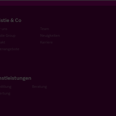
istie & Co
 uns
Team
stie Group
Neuigkeiten
akt
Karriere
lenangebote
nstleistungen
ittlung
Beratung
ertung