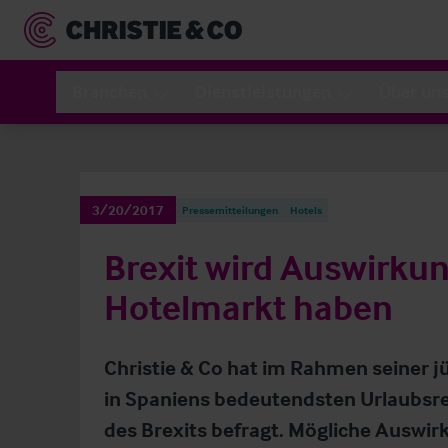
Branchen
Dienstleistungen
Über un
3/20/2017
Pressemitteilungen
Hotels
Brexit wird Auswirku
Hotelmarkt haben
Christie & Co hat im Rahmen seiner 
in Spaniens bedeutendsten Urlaubsr
des Brexits befragt. Mögliche Auswi