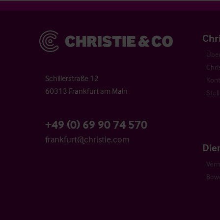
Christie & Co
Chr
Über
Chri
Schillerstraße 12
Kont
60313 Frankfurt am Main
Stel
+49 (0) 69 90 74 570
frankfurt@christie.com
Die
Verm
Bew