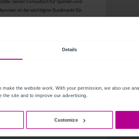
Batlle, Senior Consultant für Spanien und
ritannien ist der wichtigste Quellmarkt für
heit sagen kann, so glauben Hotelbetreiber in
hnittlichen Aufenthaltsdauer sowie eine
zur Folge haben wird“, sagt er.
Details
che Hotelmarkt das Potential besitzt, auch
nt gut aufgestellt, wenn es darum geht,
reiben, um neue Zielgruppen zu gewinnen und so
 make the website work. With your permission, we also use anal
annien auszugleichen“, erklärt sie. „Bisher
 the site and to improve our advertising.
chfrage insgesamt einen Anstieg der
Customize