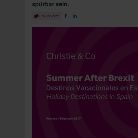
spürbar sein.
Share Article
Link kopieren
Share on Facebook
Share on LinkedIn