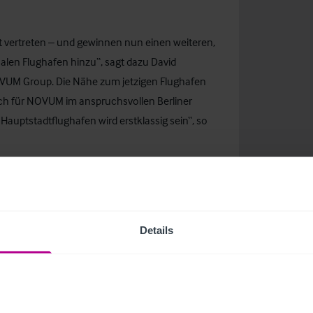
ut vertreten – und gewinnen nun einen weiteren,
alen Flughafen hinzu“, sagt dazu David
OVUM Group. Die Nähe zum jetzigen Flughafen
ch für NOVUM im anspruchsvollen Berliner
Hauptstadtflughafen wird erstklassig sein“, so
oll 168 Zimmer und eine Tiefgarage mit 27
chst auf 20 Jahre mit Verlängerungsoption
Details