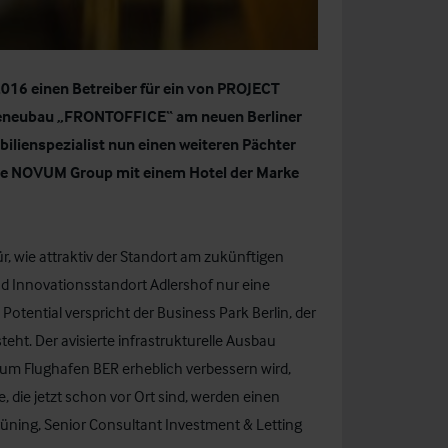
 2016 einen
Betreiber für ein von PROJECT
beneubau „FRONTOFFICE“ am neuen Berliner
ilienspezialist nun einen weiteren Pächter
die NOVUM Group mit einem Hotel der Marke
ür, wie attraktiv der Standort am zukünftigen
und Innovationsstandort Adlershof nur eine
Potential verspricht der Business Park Berlin, der
ht. Der avisierte infrastrukturelle Ausbau
zum Flughafen BER erheblich verbessern wird,
, die jetzt schon vor Ort sind, werden einen
rüning, Senior Consultant Investment & Letting