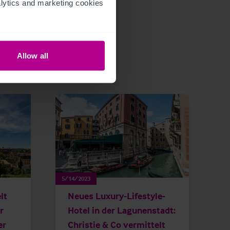
ytics and marketing cookies 
Allow all
5/14/2023
lt
Neues Luxury-Lifestyle-
r
Hotel in der Lagunenstadt:
er
Christie & Co vermittelt