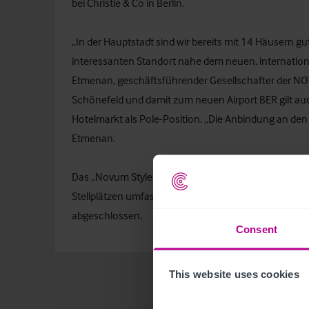
bei Christie & Co in Berlin.
„In der Hauptstadt sind wir bereits mit 14 Häusern g
interessanten Standort nahe dem neuen, internation
Etmenan, geschäftsführender Gesellschafter der N
Schönefeld und damit zum neuen Airport BER gilt au
Hotelmarkt als Pole-Position. „Die Anbindung an den 
Etmenan.
Das „Novum Style Hotel Berlin Airport Schönefeld“ s
Stellplätzen umfassen. Der Pachtvertrag wurde zunä
abgeschlossen.
Consent
This website uses cookies