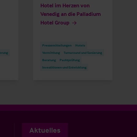
Hotel im Herzen von
Venedig an die Palladium
Hotel Group
Pressemitteilungen
Hotels
erung
Vermittlung
Turnaround und Sanierung
Beratung
Pachtprüfung
Investitionen und Entwicklung
Aktuelles