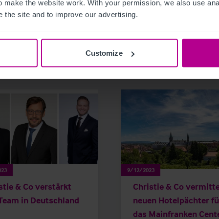
 make the website work. With your permission, we also use anal
 the site and to improve our advertising.
related news and insights
Customize
023
9/12/2023
stie & Co verstärkt
Christie & Co vermitte
Team in Deutschland
neuen Hotelpächter fü
das Mainfranken Cent