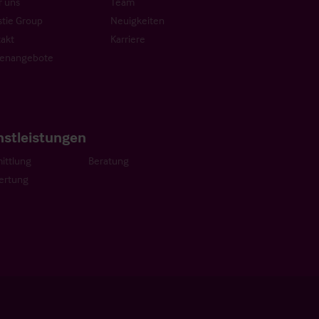
 uns
Team
stie Group
Neuigkeiten
akt
Karriere
lenangebote
nstleistungen
ittlung
Beratung
ertung