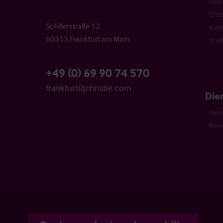
Über
Chri
Schillerstraße 12
Kont
60313 Frankfurt am Main
Stel
+49 (0) 69 90 74 570
frankfurt@christie.com
Die
Verm
Bew