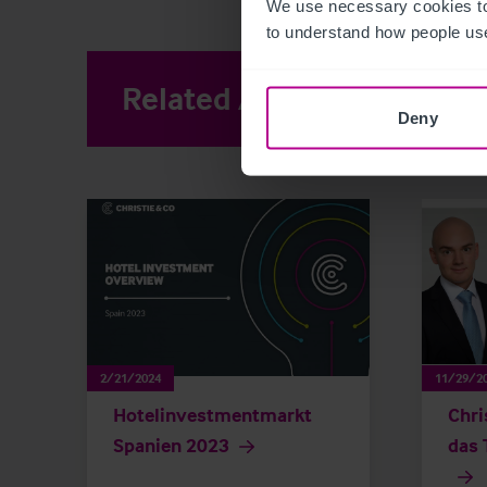
We use necessary cookies to
to understand how people use
Related Articles
View other 
Deny
2/21/2024
11/29/2
Hotelinvestmentmarkt
Chri
Spanien 2023
das 