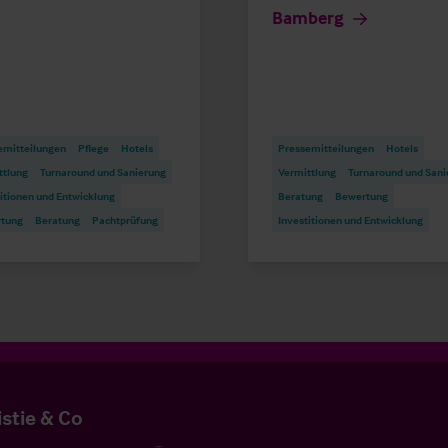
Bamberg
emitteilungen
Pflege
Hotels
Pressemitteilungen
Hotels
ttlung
Turnaround und Sanierung
Vermittlung
Turnaround und Sani
itionen und Entwicklung
Beratung
Bewertung
tung
Beratung
Pachtprüfung
Investitionen und Entwicklung
istie & Co