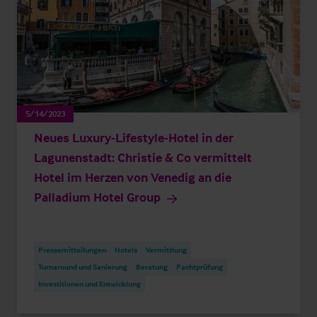
5/14/2023
Neues Luxury-Lifestyle-Hotel in der
Lagunenstadt: Christie & Co vermittelt
Hotel im Herzen von Venedig an die
Palladium Hotel Group
Pressemitteilungen
Hotels
Vermittlung
Turnaround und Sanierung
Beratung
Pachtprüfung
Investitionen und Entwicklung