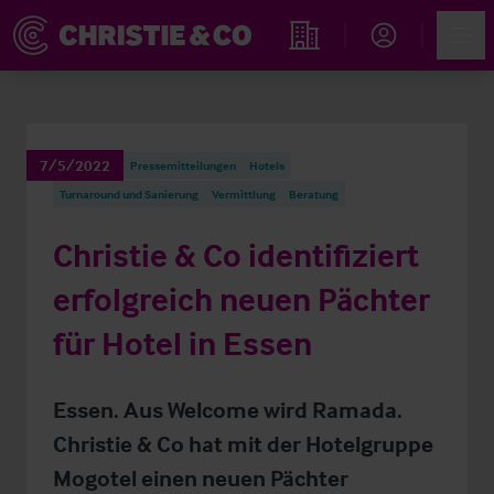
Account
Men
Immobiliensuche
7/5/2022
Pressemitteilungen
Hotels
Turnaround und Sanierung
Vermittlung
Beratung
Christie & Co identifiziert
erfolgreich neuen Pächter
für Hotel in Essen
Essen. Aus Welcome wird Ramada.
Christie & Co hat mit der Hotelgruppe
Mogotel einen neuen Pächter