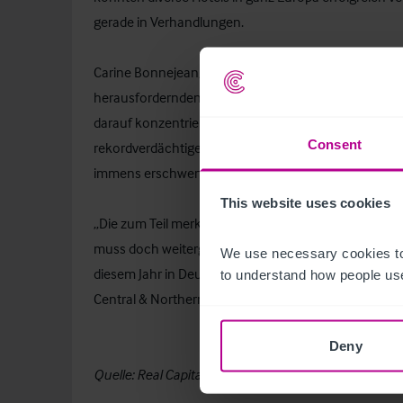
gerade in Verhandlungen.
Carine Bonnejean, Managing Director – Hotels bei Chr
herausfordernden Jahres für den Beherbergungssekto
darauf konzentriert, Abschlüsse für unsere Kunden i
Consent
rekordverdächtigen Kapitalaufnahmen wurden durch
immens erschwert, aber seit Anfang des Jahres zeich
This website uses cookies
„Die zum Teil merkbare Zurückhaltung mancher Inves
muss doch weitergehen-Mentalität“ zu weichen. Wir 
We use necessary cookies to
diesem Jahr in Deutschland und Österreich aus“ erg
to understand how people use
Central & Northern Europe bei Christie & Co.
Deny
Quelle: Real Capital Analytics
www.rcanalytics.com
, 