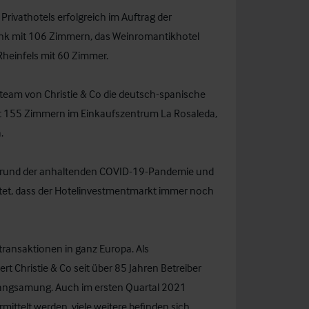
rivathotels erfolgreich im Auftrag der
link mit 106 Zimmern, das Weinromantikhotel
Rheinfels mit 60 Zimmer.
nteam von Christie & Co die deutsch-spanische
it 155 Zimmern im Einkaufszentrum La Rosaleda,
.
tergrund der anhaltenden COVID-19-Pandemie und
tet, dass der Hotelinvestmentmarkt immer noch
ltransaktionen in ganz Europa. Als
rt Christie & Co seit über 85 Jahren Betreiber
rlangsamung. Auch im ersten Quartal 2021
mittelt werden, viele weitere befinden sich