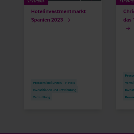
2/21/2024
11/29/2
Hotelinvestmentmarkt
Chri
Spanien 2023
das 
Press
Pressemitteilungen
Hotels
Vermi
Investitionen und Entwicklung
Invest
Vermittlung
Bewer