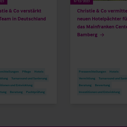
023
9/12/2023
stie & Co verstärkt
Christie & Co vermitte
Team in Deutschland
neuen Hotelpächter fü
das Mainfranken Cent
Bamberg
emitteilungen
Pflege
Hotels
Pressemitteilungen
Hotels
ttlung
Turnaround und Sanierung
Vermittlung
Turnaround und Sani
itionen und Entwicklung
Beratung
Bewertung
tung
Beratung
Pachtprüfung
Investitionen und Entwicklung