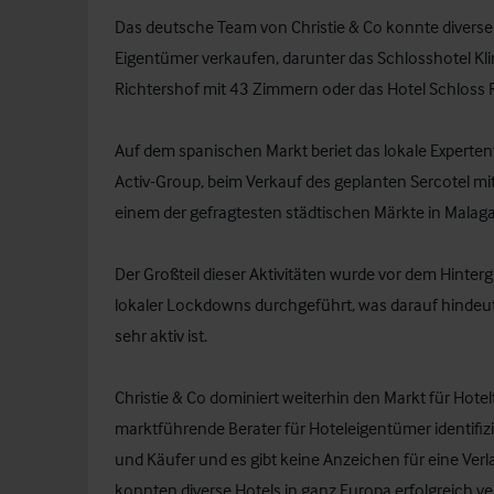
Das deutsche Team von Christie & Co konnte diverse P
Eigentümer verkaufen, darunter das Schlosshotel K
Richtershof mit 43 Zimmern oder das Hotel Schloss 
Auf dem spanischen Markt beriet das lokale Experte
Activ-Group, beim Verkauf des geplanten Sercotel m
einem der gefragtesten städtischen Märkte in Malaga
Der Großteil dieser Aktivitäten wurde vor dem Hin
lokaler Lockdowns durchgeführt, was darauf hindeu
sehr aktiv ist.
Christie & Co dominiert weiterhin den Markt für Hote
marktführende Berater für Hoteleigentümer identifizie
und Käufer und es gibt keine Anzeichen für eine Ve
konnten diverse Hotels in ganz Europa erfolgreich ver