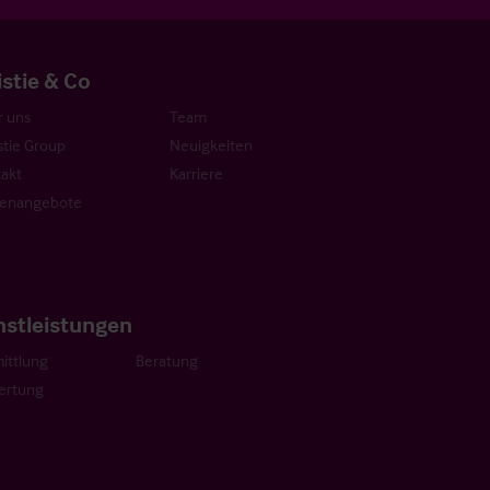
istie & Co
 uns
Team
stie Group
Neuigkeiten
akt
Karriere
lenangebote
nstleistungen
ittlung
Beratung
ertung