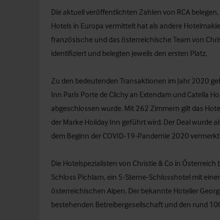
Die aktuell veröffentlichten Zahlen von RCA belegen,
Hotels in Europa vermittelt hat als andere Hotelmak
französische und das österreichische Team von Chris
identifiziert und belegten jeweils den ersten Platz.
Zu den bedeutenden Transaktionen im Jahr 2020 gehö
Inn Paris Porte de Clichy an Extendam und Catella Hosp
abgeschlossen wurde. Mit 262 Zimmern gilt das Hotel 
der Marke Holiday Inn geführt wird. Der Deal wurde al
dem Beginn der COVID-19-Pandemie 2020 vermerkt
Die Hotelspezialisten von Christie & Co in Österrei
Schloss Pichlarn, ein 5-Sterne-Schlosshotel mit eine
österreichischen Alpen. Der bekannte Hotelier Geor
bestehenden Betreibergesellschaft und den rund 100