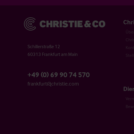
Christie & Co
Chr
Über
Chri
Schillerstraße 12
Kont
60313 Frankfurt am Main
Stel
+49 (0) 69 90 74 570
frankfurt@christie.com
Die
Verm
Bew