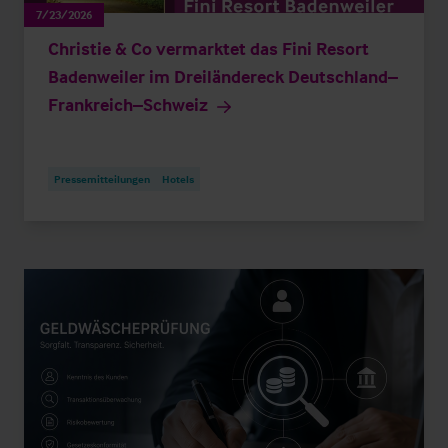
7/23/2026
Christie & Co vermarktet das Fini Resort
Badenweiler im Dreiländereck Deutschland–
Frankreich–Schweiz
Pressemitteilungen
Hotels