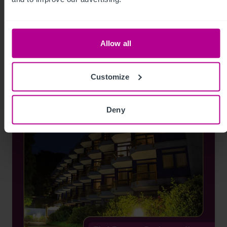
Germany Serviced Apartments Snapshot
Allow all
Publikationen
Hotels
Customize
Deny