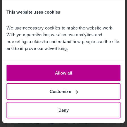
This website uses cookies
We use necessary cookies to make the website work. 
With your permission, we also use analytics and 
marketing cookies to understand how people use the site 
and to improve our advertising.
Allow all
11/29/2023
Customize
Christie & Co verstärkt das Team in
Deutschland
Deny
Pressemitteilungen
Pflege
Hotels
Vermittlung