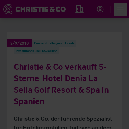
Account
Men
Immobiliensuche
2/9/2018
Pressemitteilungen
Hotels
Investitionen und Entwicklung
Christie & Co verkauft 5-
Sterne-Hotel Denia La
Sella Golf Resort & Spa in
Spanien
Christie & Co, der führende Spezialist
für Hotelimmobilien, hat sich an dem