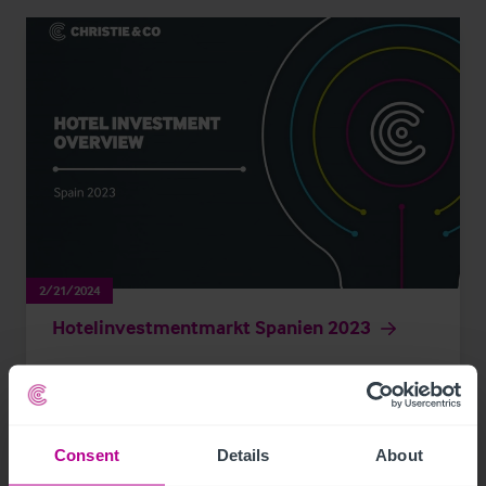
2/21/2024
Hotelinvestmentmarkt Spanien 2023
Pressemitteilungen
Hotels
Investitionen und Entwicklung
Vermittlung
Consent
Details
About