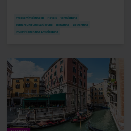
Pressemitteilungen
Hotels
Vermittlung
Turnaround und Sanierung
Beratung
Bewertung
Investitionen und Entwicklung