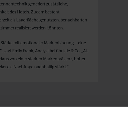
tennentechnik generiert zusätzliche,
hkeit des Hotels. Zudem besteht
rzeit als Lagerfläche genutzten, benachbarten
zimmer realisiert werden könnten.
e Stärke mit emotionaler Markenbindung – eine
“, sagt
Emily Frank
, Analyst bei Christie & Co. „Als
as Haus von einer starken Markenpräsenz, hoher
das die Nachfrage nachhaltig stärkt.“