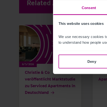
Related Articles
View other 
Consent
This website uses cookies
We use necessary cookies to
to understand how people use
Deny
8/5/2026
8/5/202
Christie & Co
Germ
veröffentlicht Marktstudie
Apa
zu Serviced Apartments in
Deutschland