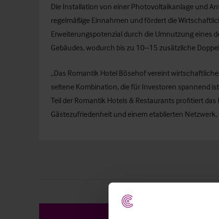
Die Installation von einer Photovoltaikanlage und An
regelmäßige Einnahmen und fördert die Wirtschaftlic
Erweiterungspotenzial durch die Umnutzung eines de
Gebäudes, wodurch bis zu 10–15 zusätzliche Doppel
„Das Romantik Hotel Bösehof vereint wirtschaftlich
seltene Kombination, die für Investoren spannend ist
Teil der Romantik Hotels & Restaurants profitiert d
Gästezufriedenheit und einem etablierten Netzwerk, 