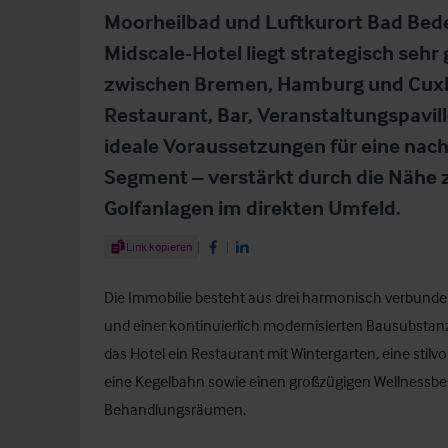
Moorheilbad und Luftkurort Bad Bede
Midscale-Hotel liegt strategisch sehr
zwischen Bremen, Hamburg und Cuxha
Restaurant, Bar, Veranstaltungspavi
ideale Voraussetzungen für eine nach
Segment – verstärkt durch die Nähe
Golfanlagen im direkten Umfeld.
Share Article
Link kopieren
Share on Facebook
Share on LinkedIn
Die Immobilie besteht aus drei harmonisch verbun
und einer kontinuierlich modernisierten Bausubsta
das Hotel ein Restaurant mit Wintergarten, eine stilvo
eine Kegelbahn sowie einen großzügigen Wellnessber
Behandlungsräumen.