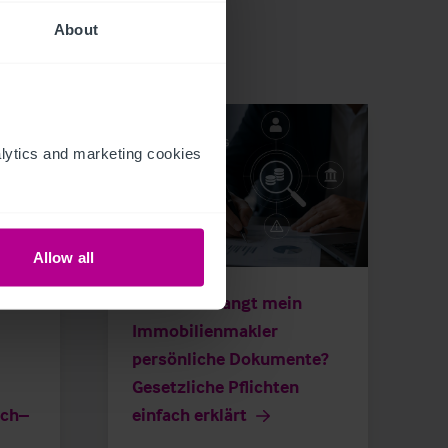
About
ytics and marketing cookies 
Allow all
7/8/2026
tet
Warum verlangt mein
Immobilienmakler
persönliche Dokumente?
Gesetzliche Pflichten
ich–
einfach erklärt