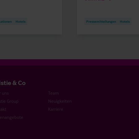
kationen
Hotels
Pressemitteilungen
Hotels
istie & Co
 uns
Team
stie Group
Neuigkeiten
akt
Karriere
lenangebote