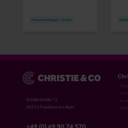
Pressemitteilungen
Hotels
Publi
Christie & Co
Chr
Über
Chri
Schillerstraße 12
Kont
60313 Frankfurt am Main
Stel
+49 (0) 69 90 74 570