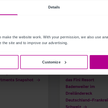
related news and insights
Details
 make the website work. With your permission, we also use anal
 the site and to improve our advertising.
Customize
6
7/23/2026
any Serviced
Christie & Co vermark
rtments Snapshot
das Fini Resort
Badenweiler im
Dreiländereck
Deutschland–Frankre
Schweiz