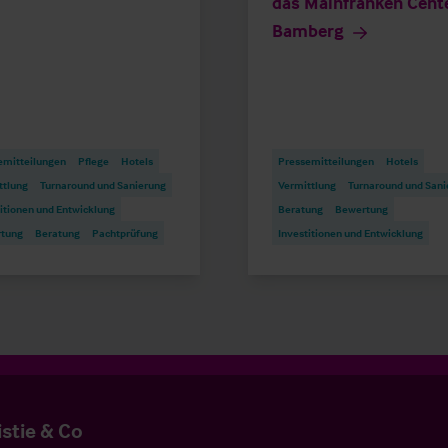
das Mainfranken Cent
Bamberg
emitteilungen
Pflege
Hotels
Pressemitteilungen
Hotels
ttlung
Turnaround und Sanierung
Vermittlung
Turnaround und Sani
itionen und Entwicklung
Beratung
Bewertung
tung
Beratung
Pachtprüfung
Investitionen und Entwicklung
istie & Co