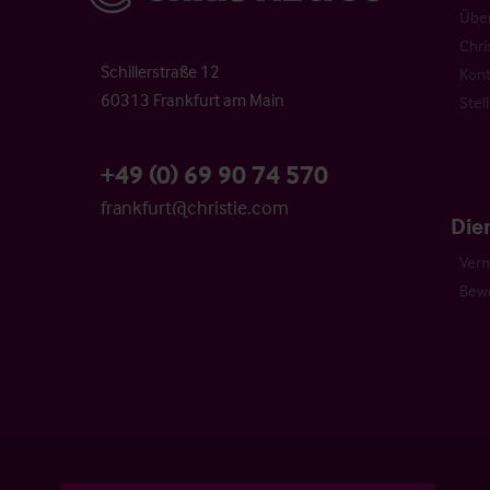
Über
Chri
Schillerstraße 12
Kont
60313 Frankfurt am Main
Stel
+49 (0) 69 90 74 570
frankfurt@christie.com
Die
Verm
Bew