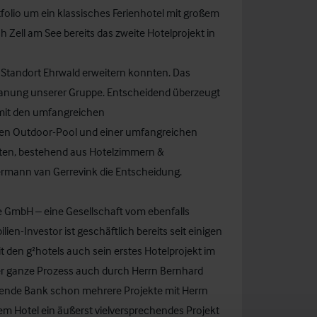
olio um ein klassisches Ferienhotel mit großem
h Zell am See bereits das zweite Hotelprojekt in
en Standort Ehrwald erweitern konnten. Das
planung unserer Gruppe. Entscheidend überzeugt
 mit den umfangreichen
en Outdoor-Pool und einer umfangreichen
iten, bestehend aus Hotelzimmern &
ermann van Gerrevink die Entscheidung.
te GmbH – eine Gesellschaft vom ebenfalls
n-Investor ist geschäftlich bereits seit einigen
 den g²hotels auch sein erstes Hotelprojekt im
der ganze Prozess auch durch Herrn Bernhard
ierende Bank schon mehrere Projekte mit Herrn
em Hotel ein äußerst vielversprechendes Projekt