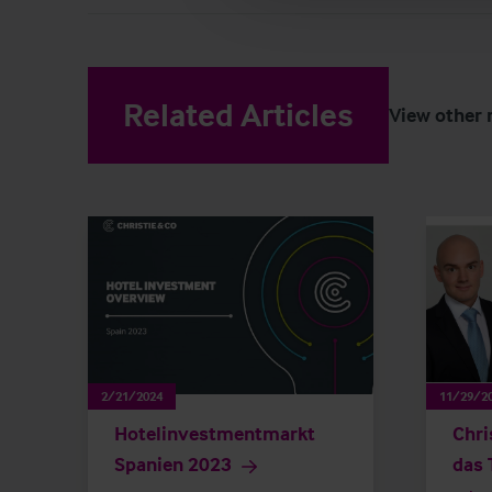
Related Articles
View other 
2/21/2024
11/29/2
Hotelinvestmentmarkt
Chri
Spanien 2023
das 