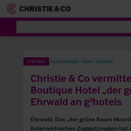
Branchen
Dienstleistungen
Über un
7/6/2021
Pressemitteilungen
Hotels
Vermittlung
Christie & Co vermitt
Boutique Hotel „der 
Ehrwald an g²hotels
Ehrwald. Das „der grüne Baum Mounta
österreichischen Zugspitzregion hat 