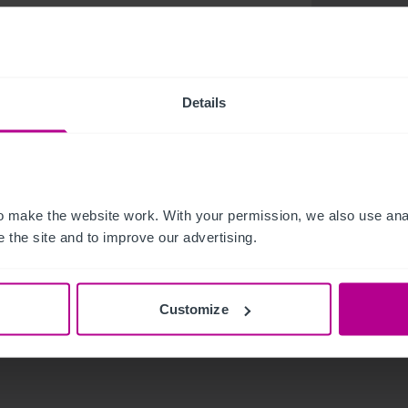
r einen kompetenten Betreiber mit langjähriger
uses erkennt und nutzen kann.“, kommentiert
Details
zialisten Christie & Co, der die Veräußerung im
eitet hat. „In den vergangenen Monaten konnte,
g der Investorenpräferenz hin zur
end mit der Wandlung der Reisegewohnheiten
 make the website work. With your permission, we also use anal
irol, stellt dieses Hotel ein attraktives
 the site and to improve our advertising.
uen Eigentümer und dem Betreiber viel Freude
 Consultant Investment & Letting bei Christie &
Customize