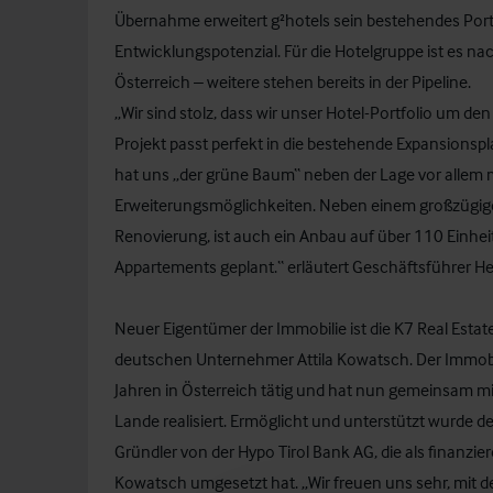
Übernahme erweitert g²hotels sein bestehendes Portf
Entwicklungspotenzial. Für die Hotelgruppe ist es nac
Österreich – weitere stehen bereits in der Pipeline.
„Wir sind stolz, dass wir unser Hotel-Portfolio um d
Projekt passt perfekt in die bestehende Expansions
hat uns „der grüne Baum“ neben der Lage vor allem
Erweiterungsmöglichkeiten. Neben einem großzügig
Renovierung, ist auch ein Anbau auf über 110 Einhe
Appartements geplant.“ erläutert Geschäftsführer H
Neuer Eigentümer der Immobilie ist die K7 Real Esta
deutschen Unternehmer Attila Kowatsch. Der Immobilie
Jahren in Österreich tätig und hat nun gemeinsam mit
Lande realisiert. Ermöglicht und unterstützt wurde 
Gründler von der Hypo Tirol Bank AG, die als finanz
Kowatsch umgesetzt hat. „Wir freuen uns sehr, mit d