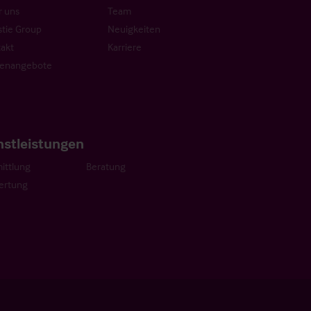
 uns
Team
stie Group
Neuigkeiten
akt
Karriere
lenangebote
nstleistungen
ittlung
Beratung
ertung