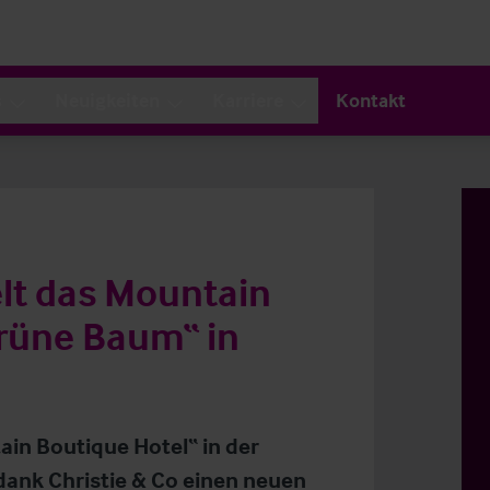
s
Neuigkeiten
Karriere
Kontakt
elt das Mountain
grüne Baum“ in
in Boutique Hotel“ in der
dank Christie & Co einen neuen