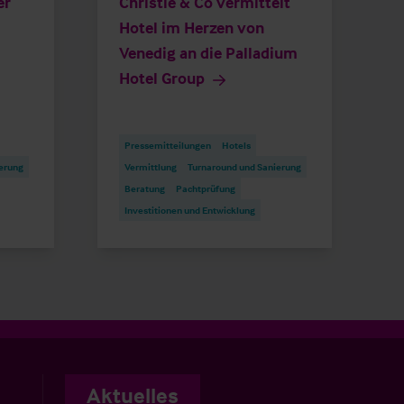
er
Christie & Co vermittelt
Hotel im Herzen von
Venedig an die Palladium
Hotel Group
Pressemitteilungen
Hotels
erung
Vermittlung
Turnaround und Sanierung
Beratung
Pachtprüfung
Investitionen und Entwicklung
Aktuelles