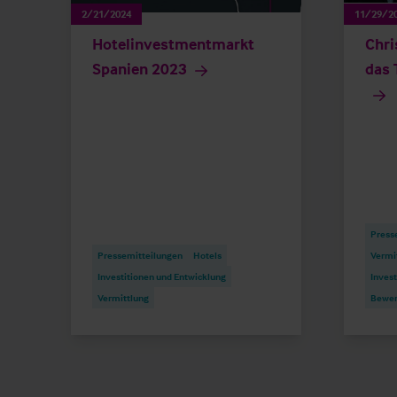
2/21/2024
11/29/2
Hotelinvestmentmarkt
Chri
Spanien 2023
das 
Press
Pressemitteilungen
Hotels
Vermi
Investitionen und Entwicklung
Invest
Vermittlung
Bewer