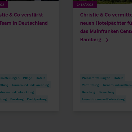
023
9/12/2023
stie & Co verstärkt
Christie & Co vermitte
Team in Deutschland
neuen Hotelpächter fü
das Mainfranken Cent
Bamberg
emitteilungen
Pflege
Hotels
Pressemitteilungen
Hotels
ttlung
Turnaround und Sanierung
Vermittlung
Turnaround und Sani
itionen und Entwicklung
Beratung
Bewertung
tung
Beratung
Pachtprüfung
Investitionen und Entwicklung