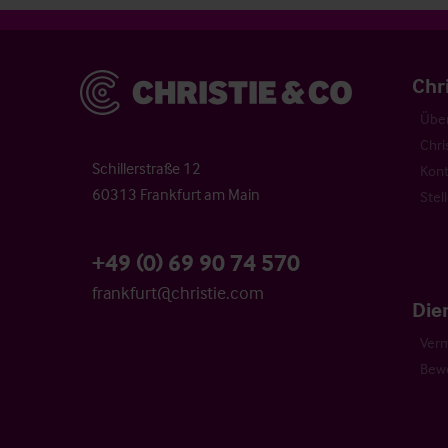
Christie & Co
Chr
Über
Chri
Schillerstraße 12
Kont
60313 Frankfurt am Main
Stel
+49 (0) 69 90 74 570
frankfurt@christie.com
Die
Verm
Bew