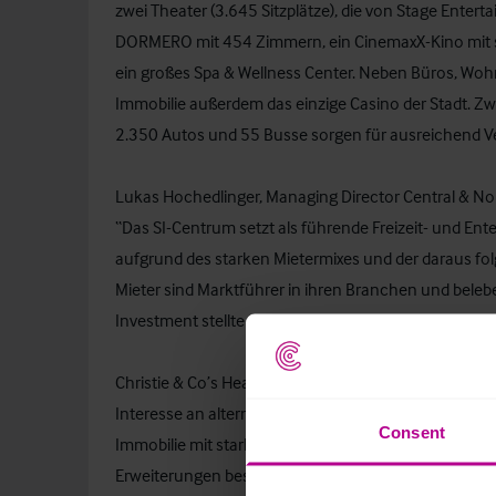
zwei Theater (3.645 Sitzplätze), die von Stage Enter
DORMERO mit 454 Zimmern, ein CinemaxX-Kino mit s
ein großes Spa & Wellness Center. Neben Büros, Woh
Immobilie außerdem das einzige Casino der Stadt. Zw
2.350 Autos und 55 Busse sorgen für ausreichend Ve
Lukas Hochedlinger, Managing Director Central & No
“Das SI-Centrum setzt als führende Freizeit- und Ent
aufgrund des starken Mietermixes und der daraus fol
Mieter sind Marktführer in ihren Branchen und beleb
Investment stellte somit eine äußerst seltene Gelegen
Christie & Co’s Head of Leisure & Development Jon Pat
Interesse an alternativen Investments unverändert h
Consent
Immobilie mit starken, langfristigen Pächtern übe
Erweiterungen besteht die Möglichkeit die Profitabili