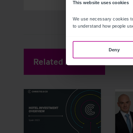
This website uses cookies
We use necessary cookies to
to understand how people use
Deny
Related Articles
View other 