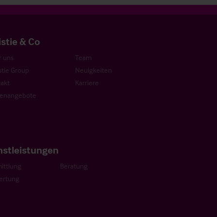
istie & Co
 uns
Team
stie Group
Neuigkeiten
akt
Karriere
lenangebote
nstleistungen
ittlung
Beratung
ertung