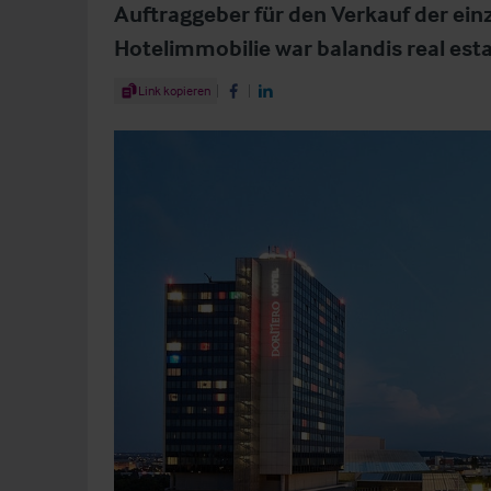
Auftraggeber für den Verkauf der ein
Hotelimmobilie war balandis real esta
Share Article
Link kopieren
Share on Facebook
Share on LinkedIn