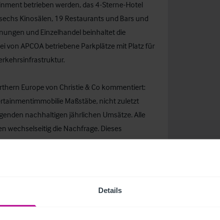
tainment betrieben werden, das 4-Sterne-Hotel
echs Kinosälen, 19 Restaurants und Bars und
nungen und Einzelhandel beinhaltet die
ei von APCOA betriebene Parkplätze mit Platz für
rkehrsinfrastruktur.
rthern Europe von Christie & Co kommentiert:
ertainmentimmobilie Maßstäbe, nicht zuletzt
genden nachhaltigen jährlichen Umsätze. Alle
en wechselseitig die Nachfrage. Dieses
heit dar.“
rick folgerte: „Diese Transaktion zeigt, dass das
och ist. Brookfield hat eine gut gemanagte
Details
rnommen. Durch aktives Asset Management oder
tät zukünftig sogar noch weiter zu steigern.“