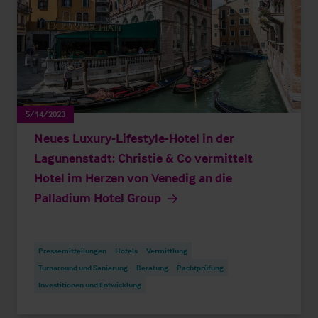
5/14/2023
Neues Luxury-Lifestyle-Hotel in der
Lagunenstadt: Christie & Co vermittelt
Hotel im Herzen von Venedig an die
Palladium Hotel Group
Pressemitteilungen
Hotels
Vermittlung
Turnaround und Sanierung
Beratung
Pachtprüfung
Investitionen und Entwicklung