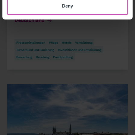
11/29/2023
Deny
Christie & Co verstärkt das Team in
Deutschland
Pressemitteilungen
Pflege
Hotels
Vermittlung
Turnaround und Sanierung
Investitionen und Entwicklung
Bewertung
Beratung
Pachtprüfung