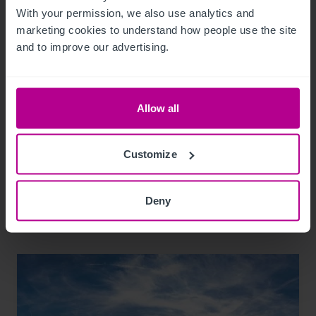
With your permission, we also use analytics and 
marketing cookies to understand how people use the site 
and to improve our advertising.
11/29/2023
Christie & Co verstärkt das Team in
Deutschland
Allow all
Customize
Pressemitteilungen
Pflege
Hotels
Vermittlung
Turnaround und Sanierung
Investitionen und Entwicklung
Bewertung
Beratung
Pachtprüfung
Deny