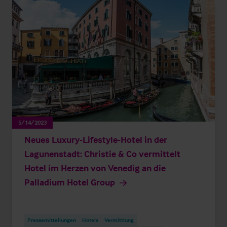
5/14/2023
Neues Luxury-Lifestyle-Hotel in der
Lagunenstadt: Christie & Co vermittelt
Hotel im Herzen von Venedig an die
Palladium Hotel Group
Pressemitteilungen
Hotels
Vermittlung