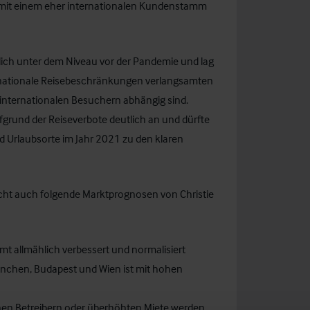
tels mit einem eher internationalen Kundenstamm
lich unter dem Niveau vor der Pandemie und lag
rnationale Reisebeschränkungen verlangsamten
n internationalen Besuchern abhängig sind.
fgrund der Reiseverbote deutlich an und dürfte
nd Urlaubsorte im Jahr 2021 zu den klaren
cht auch folgende Marktprognosen von Christie
amt allmählich verbessert und normalisiert
nchen, Budapest und Wien ist mit hohen
hen Betreibern oder überhöhten Miete werden