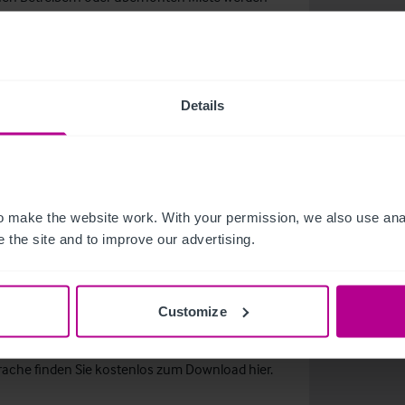
düsteren Prognosen aufgegeben werden
 alternative Nutzungsmöglichkeiten umgewandelt
enwohnungen
Details
t geführter Hotels kommen, deren Eigentümer
 Erholung des Marktes zu warten
thern Europe bei Christie & Co, kommentiert:
 dass das Interesse der Investoren weiterhin
 make the website work. With your permission, we also use anal
 Großobjekte und Resort-Hotels. Allerdings könnte
 the site and to improve our advertising.
2 für weniger erfahrene Akteure eine
nnten mit diesem Problem konfrontiert werden.“
Customize
prache finden Sie kostenlos zum Download
hier
.