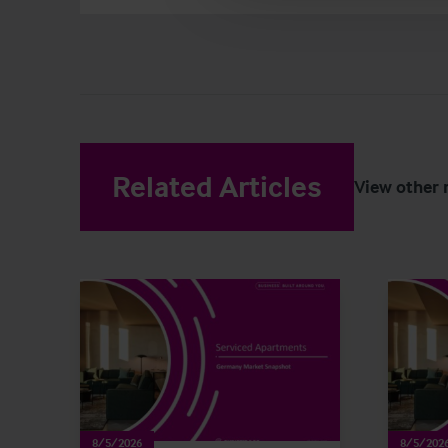
Related Articles
View other 
8/5/2026
8/5/202