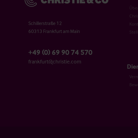
Über
Chri
Schillerstraße 12
Kont
60313 Frankfurt am Main
Stel
+49 (0) 69 90 74 570
frankfurt@christie.com
Die
Verm
Bew