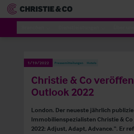
Branchen
Dienstleistungen
Über un
1/19/2022
Pressemitteilungen
Hotels
Christie & Co veröffen
Outlook 2022
London. Der neueste jährlich publizie
Immobilienspezialisten Christie & Co
2022: Adjust, Adapt, Advance.“. Er re