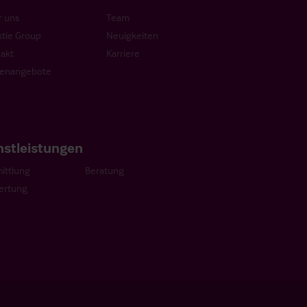
 uns
Team
stie Group
Neuigkeiten
akt
Karriere
lenangebote
nstleistungen
ittlung
Beratung
ertung