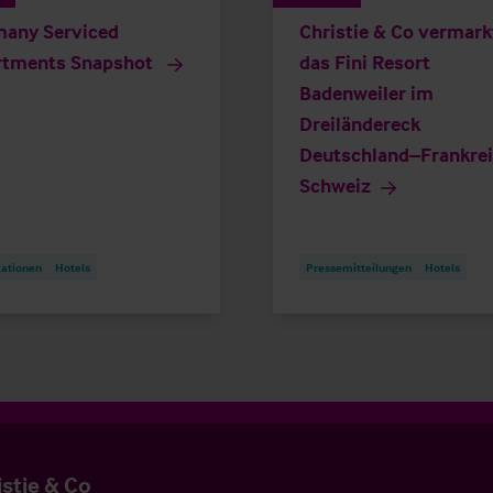
any Serviced
Christie & Co vermark
rtments Snapshot
das Fini Resort
Badenweiler im
Dreiländereck
Deutschland–Frankre
Schweiz
kationen
Hotels
Pressemitteilungen
Hotels
istie & Co