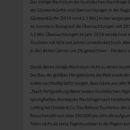
Das stetige Wachstum der touristischen Nachfrage l
der Gästeankünfte und Übernachtungen in der Regi
Gästeankünfte (2018 rund 2,1 Mio.) in den vergang
ist, konnte in Bezug auf die Übernachtungen seit 20
5,2 Mio. Übernachtungen im Jahr 2018 verzeichnet we
Touristen mit 90% seit Jahren unverändert hoch. Aller
in den letzten Jahren um 2% gewachsen – Tendenz s
Damit dieses stetige Wachstum nicht zu einem kurzfris
Der Bau der größten Hängebrücke der Welt sowie de
sollen nachhaltig dafür sorgen, dass Gäste aus aller 
„Nach Fertigstellung dieser beiden touristischen High
sprunghaften Anstieg der Nachfrage nach Hotelbett
Letting bei Christie & Co. Das Referat Tourismus des 
Besucherzahl von über 200.000 pro Jahr, die aufgru
Teilen nicht als reine Tagestouristen in die Region 