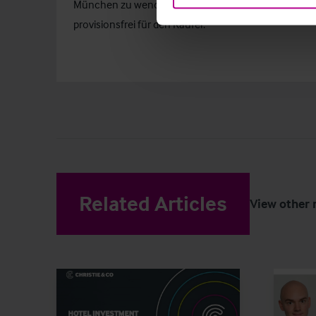
München zu wenden. Die Transaktion erfolgt in einem
provisionsfrei für den Käufer.
Related Articles
View other 