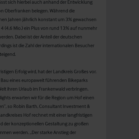
ässt sich hierbei auch anhand der Entwicklung
on Oberfranken belegen. Während die
enen Jahren jährlich konstant um 3% gewachsen
14 (4,6 Mio.) ein Plus von rund 13% auf nunmehr
rden. Dabei ist der Anteil der deutschen
dings ist die Zahl der internationalen Besucher
teigend.
tigen Erfolg wird, hat der Landkreis Großes vor.
r Bau eines europaweit führenden Bikeparks
Welt ihren Urlaub im Frankenwald verbringen.
lights erwarten wir für die Region um Hof einen
en“, so
Robin Barth
, Consultant Investment &
Landkreises Hof rechnet mit einer langfristigen
nd der konzeptionellen Gestaltung zu großen
kommen werden. „Der starke Anstieg der