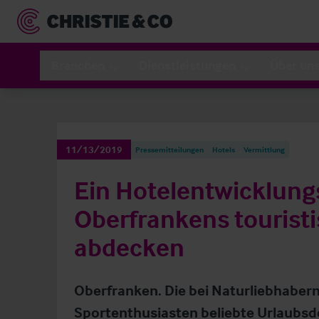
Branchen
Dienstleistungen
Über un
11/13/2019
Pressemitteilungen
Hotels
Vermittlung
Ein Hotelentwicklungs
Oberfrankens tourist
abdecken
Oberfranken. Die bei Naturliebhabern
Sportenthusiasten beliebte Urlaubsde