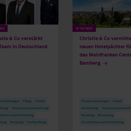
023
9/12/2023
stie & Co verstärkt
Christie & Co vermitte
Team in Deutschland
neuen Hotelpächter fü
das Mainfranken Cent
Bamberg
emitteilungen
Pflege
Hotels
Pressemitteilungen
Hotels
ttlung
Turnaround und Sanierung
Vermittlung
Turnaround und Sani
itionen und Entwicklung
Beratung
Bewertung
tung
Beratung
Pachtprüfung
Investitionen und Entwicklung