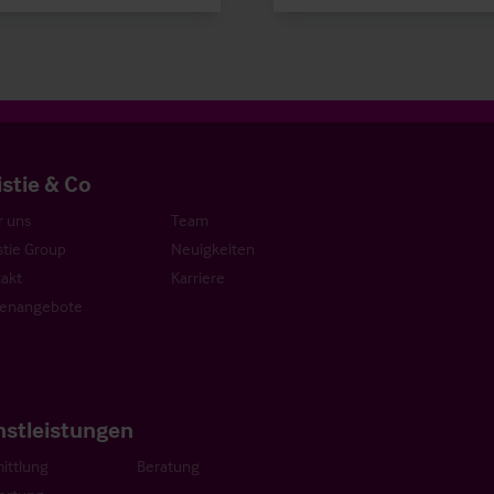
istie & Co
 uns
Team
stie Group
Neuigkeiten
akt
Karriere
lenangebote
nstleistungen
ittlung
Beratung