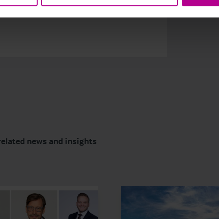
 strukturierten Verkaufsprozess und ist
related news and insights