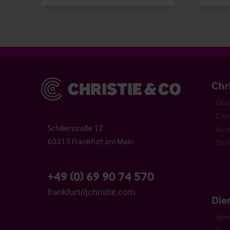
Christie & Co
Chr
Über
Chri
Schillerstraße 12
Kont
60313 Frankfurt am Main
Stel
+49 (0) 69 90 74 570
frankfurt@christie.com
Die
Verm