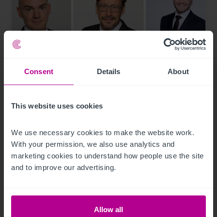
Consent
Details
About
11/29/2023
This website uses cookies
Christie & Co verstärkt das Team in
Deutschland
We use necessary cookies to make the website work. 
With your permission, we also use analytics and 
marketing cookies to understand how people use the site 
Pressemitteilungen
Pflege
Hotels
Vermittlung
and to improve our advertising.
Turnaround und Sanierung
Investitionen und Entwicklung
Bewertung
Beratung
Pachtprüfung
Allow all