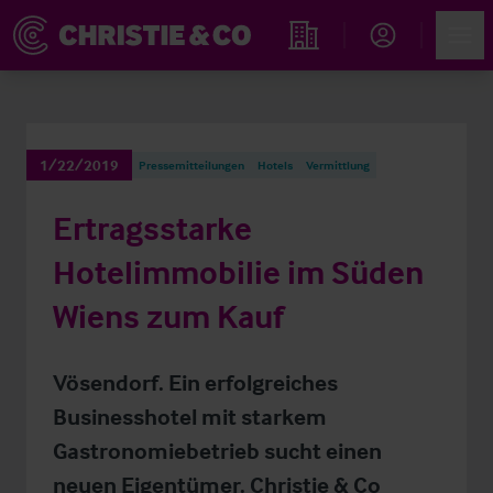
Account
Men
Immobiliensuche
1/22/2019
Pressemitteilungen
Hotels
Vermittlung
Ertragsstarke
Hotelimmobilie im Süden
Wiens zum Kauf
Vösendorf. Ein erfolgreiches
Businesshotel mit starkem
Gastronomiebetrieb sucht einen
neuen Eigentümer. Christie & Co