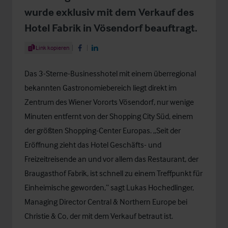
wurde exklusiv mit dem Verkauf des
Hotel Fabrik in Vösendorf beauftragt.
Share Article
Link kopieren
Share on Facebook
Share on LinkedIn
Das 3-Sterne-Businesshotel mit einem überregional
bekannten Gastronomiebereich liegt direkt im
Zentrum des Wiener Vororts Vösendorf, nur wenige
Minuten entfernt von der Shopping City Süd, einem
der größten Shopping-Center Europas. „Seit der
Eröffnung zieht das Hotel Geschäfts- und
Freizeitreisende an und vor allem das Restaurant, der
Braugasthof Fabrik, ist schnell zu einem Treffpunkt für
Einheimische geworden,“ sagt Lukas Hochedlinger,
Managing Director Central & Northern Europe bei
Christie & Co, der mit dem Verkauf betraut ist.