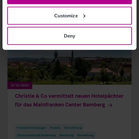
Customize
Deny
9/12/2023
Christie & Co vermittelt neuen Hotelpächter
für das Mainfranken Center Bamberg
Pressemitteilungen
Hotels
Vermittlung
Turnaround und Sanierung
Beratung
Bewertung