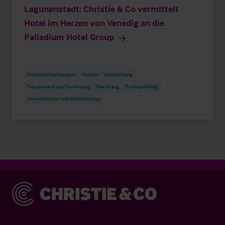
Lagunenstadt: Christie & Co vermittelt
Hotel im Herzen von Venedig an die
Palladium Hotel Group
Pressemitteilungen
Hotels
Vermittlung
Turnaround und Sanierung
Beratung
Pachtprüfung
Investitionen und Entwicklung
Christie & Co