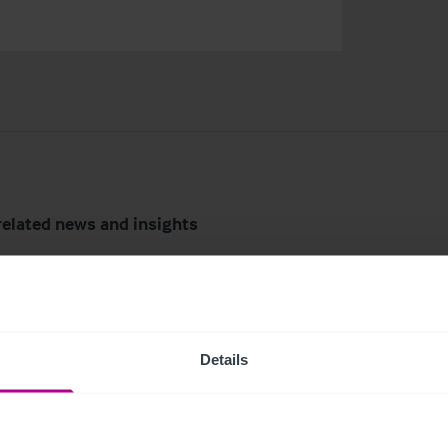
related news and insights
Details