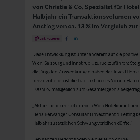
von Christie & Co, Spezialist für Hot
Halbjahr ein Transaktionsvolumen von 
Anstieg von ca. 13 % im Vergleich zur
Share Article
Link kopieren
Share on Facebook
Share on LinkedIn
Diese Entwicklung ist unter anderem auf die positiv
Wien, Salzburg und Innsbruck, zurückzuführen: Ste
die jüngsten Zinssenkungen haben das Investitionsk
hervorzuheben ist die Transaktion des Vienna Marrio
100 Mio. maßgeblich zum Gesamtergebnis beigetrag
„Aktuell befinden sich allein in Wien Hotelimmobilien
Elena Berwanger, Consultant Investment & Letting be
Halbjahr zusätzlichen Schwung verleihen dürfte.“
Den ganzen Bericht finden Sie
hier
auch online.