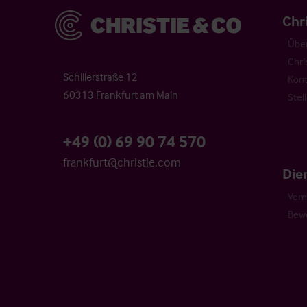
Christie & Co
Chr
Über
Chri
Schillerstraße 12
Kont
60313 Frankfurt am Main
Stel
+49 (0) 69 90 74 570
frankfurt@christie.com
Die
Verm
Bew