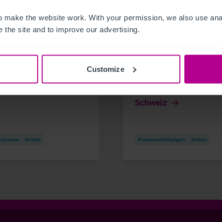
6
7/23/2026
 make the website work. With your permission, we also use anal
 the site and to improve our advertising.
any Serviced
Christie & Co vermark
rtments Snapshot
das Fini Resort
Badenweiler im
Customize
Dreiländereck
Deutschland–Frankre
Schweiz
kationen
Hotels
Pressemitteilungen
Hotels