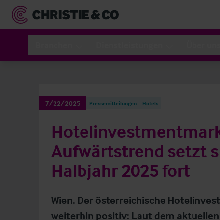
Branchen
Dienstleistungen
Über un
7/22/2025
Pressemitteilungen
Hotels
Hotelinvestmentmarkt
Aufwärtstrend setzt s
Halbjahr 2025 fort
Wien. Der österreichische Hotelinves
weiterhin positiv: Laut dem aktuelle