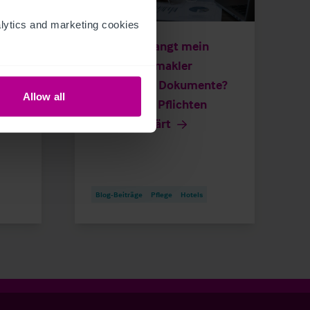
7/8/2026
ytics and marketing cookies 
tet
Warum verlangt mein
Immobilienmakler
persönliche Dokumente?
Allow all
Gesetzliche Pflichten
ich–
einfach erklärt
Blog-Beiträge
Pflege
Hotels