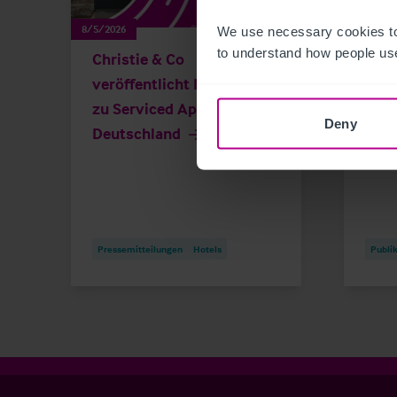
8/5/2026
8/5/202
We use necessary cookies to
to understand how people use
Christie & Co
Germ
veröffentlicht Marktstudie
Apa
zu Serviced Apartments in
Deny
Deutschland
Pressemitteilungen
Hotels
Publi