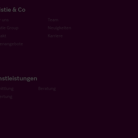
istie & Co
 uns
Team
stie Group
Neuigkeiten
akt
Karriere
lenangebote
nstleistungen
ittlung
Beratung
ertung