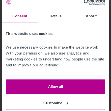
insbesondere in Düsseldorf, Hamburg, München und
Frankfurt mittelfristig unter Druck bleiben“, analysiert
Benjamin Ploppa
, Director - Head of Hotels Germany
Consent
Details
About
bei Christie & Co. Benjamin Ploppa ergänzt: „Auch
wenn anzunehmen ist, dass die Erholung
This website uses cookies
asymmetrisch sein wird und je nach Markt und Asset
unterschiedlich ausfallen dürfte, gehen wir davon aus,
We use necessary cookies to make the website work. 
dass ein Voranschreiten der Impfungen und die
With your permission, we also use analytics and 
Aufhebung der entsprechenden
marketing cookies to understand how people use the site 
Reisebeschränkungen zu einer schnellen Erholung
and to improve our advertising.
des heimischen Hotelmarktes führen wird.“
Allow all
Customize