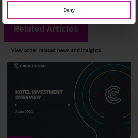
Deny
Related Articles
View other related news and insights