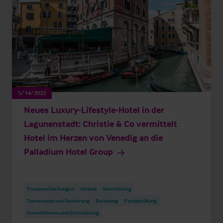
5/14/2023
Neues Luxury-Lifestyle-Hotel in der
Lagunenstadt: Christie & Co vermittelt
Hotel im Herzen von Venedig an die
Palladium Hotel Group
Pressemitteilungen
Hotels
Vermittlung
Turnaround und Sanierung
Beratung
Pachtprüfung
Investitionen und Entwicklung