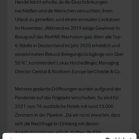
Handel leicht erholte, da die Einschränkungen
nachließen und die Menschen versuchten, ihren
Urlaub zu genießen, und einem erneuten Lockdown
im November. „Während es 2019 einige Gewinner in
Bezug auf das RevPAR-Wachstum gab, litten alle Top-
6-Städte in Deutschland im Jahr 2020 erheblich und
verzeichneten Rekord-Belegungsrückgänge von über
50 %“, kommentiert
Lukas Hochedlinger
, Managing
Director Central & Northern Europe bei Christie & Co.
Mehrere geplante Eröffnungen wurden aufgrund der
Pandemie auf das Folgejahr verschoben. So sind für
2021 nun 76 zusätzliche Hotels mit rund 13.000
Zimmern in der Pipeline. „Da wir nicht erwarten, dass
sich die Nachfrage im Einklang mit diesen
Angebotszugängen erholt, dürften die KPIs