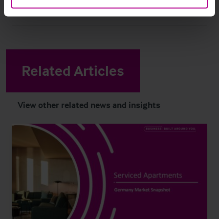
Related Articles
View other related news and insights