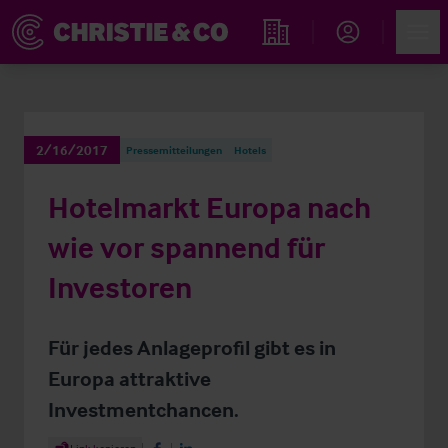
Account
Men
Immobiliensuche
2/16/2017
Pressemitteilungen
Hotels
Hotelmarkt Europa nach
wie vor spannend für
Investoren
Für jedes Anlageprofil gibt es in
Europa attraktive
Investmentchancen.
Share Article