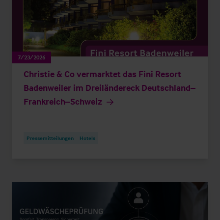
7/23/2026
Christie & Co vermarktet das Fini Resort
Badenweiler im Dreiländereck Deutschland–
Frankreich–Schweiz
Pressemitteilungen
Hotels