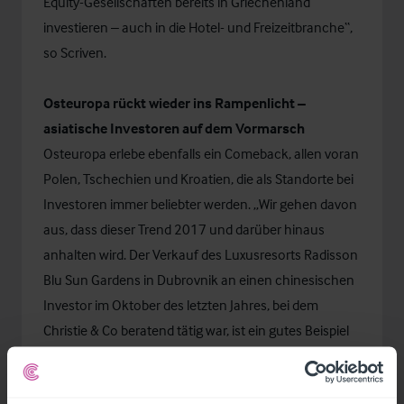
Equity-Gesellschaften bereits in Griechenland
investieren – auch in die Hotel- und Freizeitbranche“,
so Scriven.
Osteuropa rückt wieder ins Rampenlicht –
asiatische Investoren auf dem Vormarsch
Osteuropa erlebe ebenfalls ein Comeback, allen voran
Polen, Tschechien und Kroatien, die als Standorte bei
Investoren immer beliebter werden. „Wir gehen davon
aus, dass dieser Trend 2017 und darüber hinaus
anhalten wird. Der Verkauf des Luxusresorts Radisson
Blu Sun Gardens in Dubrovnik an einen chinesischen
Investor im Oktober des letzten Jahres, bei dem
Christie & Co beratend tätig war, ist ein gutes Beispiel
für die Attraktivität des Marktes in Zentral- und
Osteuropa. Es zeigt aber auch das gesteigerte