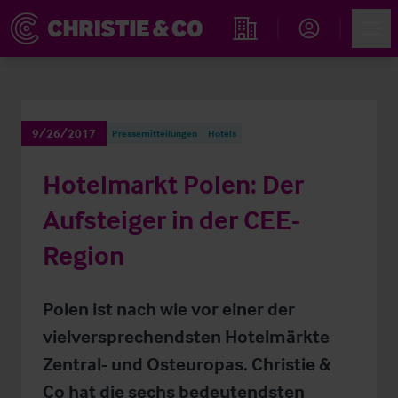
Account
Men
Immobiliensuche
9/26/2017
Pressemitteilungen
Hotels
Hotelmarkt Polen: Der
Aufsteiger in der CEE-
Region
Polen ist nach wie vor einer der
vielversprechendsten Hotelmärkte
Zentral- und Osteuropas. Christie &
Co hat die sechs bedeutendsten