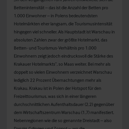
Bettenintensität – das ist die Anzahl der Betten pro
1.000 Einwohner – in Polens bedeutendsten
Hotelmärkten eher langsam, die Tourismusintensität
hingegen viel schneller. Als Hauptstadt ist Warschau in
absoluten Zahlen zwar der größte Hotelmarkt, das
Betten- und Tourismus-Verhältnis pro 1.000
Einwohnern zeigt jedoch eindrucksvoll die Stärke des
Krakauer Hotelmarkts“, so Maas weiter. Bei mehr als
doppelt so vielen Einwohnern verzeichnet Warschau
lediglich 22 Prozent Übernachtungen mehr als
Krakau. Krakau ist in Polen der Hotspot für den
Freizeittourismus, was sich in einer längeren
durchschnittlichen Aufenthaltsdauer (2,2) gegenüber
dem Wirtschaftszentrum Warschau (1,7) manifestiert.
Nebenregionen wie die so genannte Dreistadt – also
Danzig, Gdingen und Zoppot –, wo die