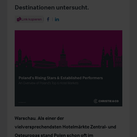
Destinationen untersucht.
Share Article
Link kopieren
Share on Facebook
Share on LinkedIn
Warschau. Als einer der
vielversprechendsten
Hotelmärkte Zentral- und
Osteuropas
stand Polen schon oft im