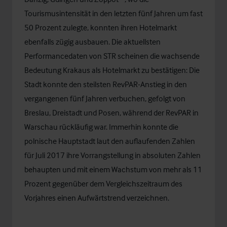
Tourismusintensität in den letzten fünf Jahren um fast
50 Prozent zulegte, konnten ihren Hotelmarkt
ebenfalls zügig ausbauen. Die aktuellsten
Performancedaten von STR scheinen die wachsende
Bedeutung Krakaus als Hotelmarkt zu bestätigen: Die
Stadt konnte den steilsten RevPAR-Anstieg in den
vergangenen fünf Jahren verbuchen, gefolgt von
Breslau, Dreistadt und Posen, während der RevPAR in
Warschau rückläufig war. Immerhin konnte die
polnische Hauptstadt laut den auflaufenden Zahlen
für Juli 2017 ihre Vorrangstellung in absoluten Zahlen
behaupten und mit einem Wachstum von mehr als 11
Prozent gegenüber dem Vergleichszeitraum des
Vorjahres einen Aufwärtstrend verzeichnen.