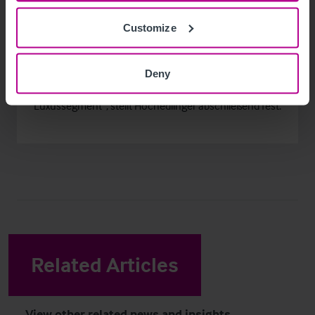
Schieneninfrastruktur sowie die im Vergleich zu
europäischen Schlüsselmärkten wie London, Paris
Customize
oder München günstigen Immobilienpreise.
Tatsächlich wurden alle Arten von HotelimmobiIien
Deny
nachgefragt – vom Budget- bis hin zum
Luxussegment”, stellt Hochedlinger abschließend fest.
Related Articles
View other related news and insights