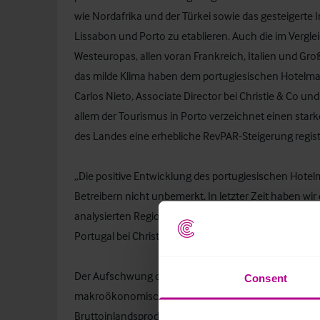
wie Nordafrika und der Türkei sowie das gesteigerte I
Lissabon und Porto zu etablieren. Auch die im Verg
Westeuropas, allen voran Frankreich, Italien und Gro
das milde Klima haben dem portugiesischen Hotelmar
Carlos Nieto, Associate Director bei Christie & Co un
allem der Tourismus in Porto verzeichnet einen star
des Landes eine erhebliche RevPAR-Steigerung regist
„Die positive Entwicklung des portugiesischen Hotel
Betreibern nicht unbemerkt. In letzter Zeit haben wir
analysierten Regionen feststellen können“, ergänzt X
Portugal bei Christie & Co.
Der Aufschwung des Hotelmarktes spiegelt sich der S
Consent
makroökonomischen Indikatoren wider, die das Fund
Bruttoinlandsprodukt bereits 2015 um 3,4 Prozent au