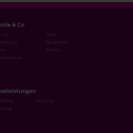
istie & Co
 uns
Team
stie Group
Neuigkeiten
akt
Karriere
lenangebote
nstleistungen
ittlung
Beratung
ertung