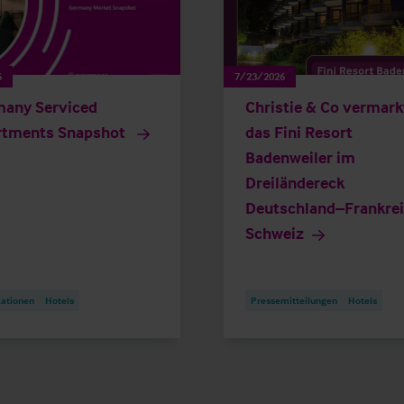
6
7/23/2026
any Serviced
Christie & Co vermark
rtments Snapshot
das Fini Resort
Badenweiler im
Dreiländereck
Deutschland–Frankre
Schweiz
kationen
Hotels
Pressemitteilungen
Hotels