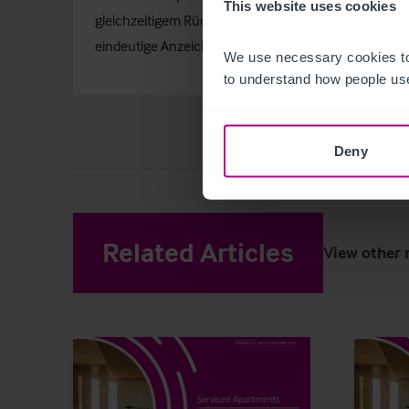
This website uses cookies
gleichzeitigem Rückgang der Arbeitslosenquote um z
eindeutige Anzeichen einer Erholung“, so Nieto.
We use necessary cookies to
to understand how people use
Deny
Related Articles
View other 