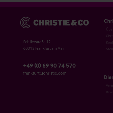
Christie & Co
Chr
Über
Chri
Schillerstraße 12
Kont
60313 Frankfurt am Main
Stel
+49 (0) 69 90 74 570
frankfurt@christie.com
Die
Verm
Bew