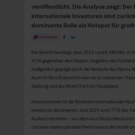
veröffentlicht. Die Analyse zeigt: Der 
internationale Investoren sind zurüc
dominante Rolle als Hotspot für groß
Share Article
Link kopieren
Share on Facebook
Share on LinkedIn
Der Bericht bestätigt, dass 2025 rund € 480 Mio. in H
43 % gegenüber dem Vorjahr. Ungefähr vier Fünftel 
maßgeblich geprägt durch die Verkäufe des Vienna Mar
Auch im Rest Österreichs kam es zu relevanten Trans
Salzburg und das Motel One Linz-Hauptplatz.
Hervorzuheben ist die Rückkehr internationaler Käu
Investoren dominierten, sind 2025 rund 77 % des T
Ausland stammen – vor allem aus Deutschland und d
und eine starke operative Performance der Hotels un