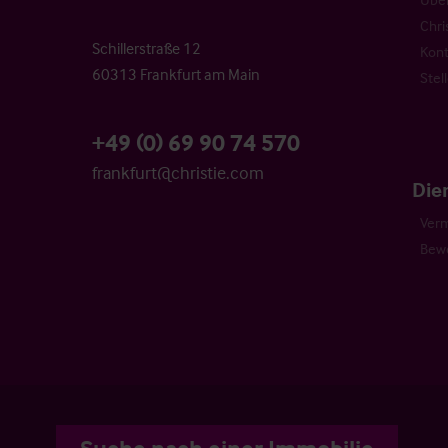
Chri
Schillerstraße 12
Kont
60313 Frankfurt am Main
Stel
+49 (0) 69 90 74 570
frankfurt@christie.com
Die
Verm
Bew