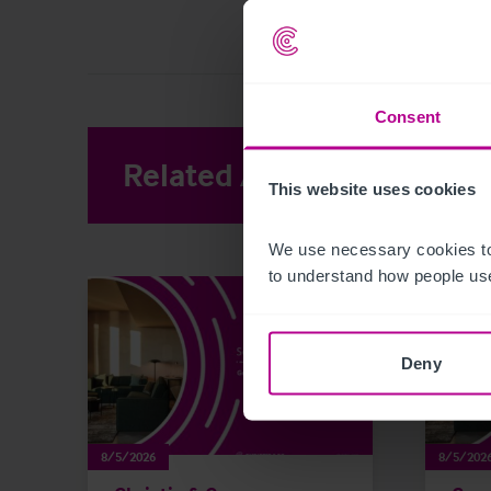
Consent
Related Articles
View other 
This website uses cookies
We use necessary cookies to
to understand how people use
Deny
8/5/2026
8/5/202