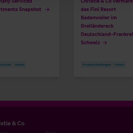
any Serviced
Christie & Co vermark
rtments Snapshot
das Fini Resort
Badenweiler im
Dreiländereck
Deutschland–Frankre
Schweiz
kationen
Hotels
Pressemitteilungen
Hotels
istie & Co
 uns
Team