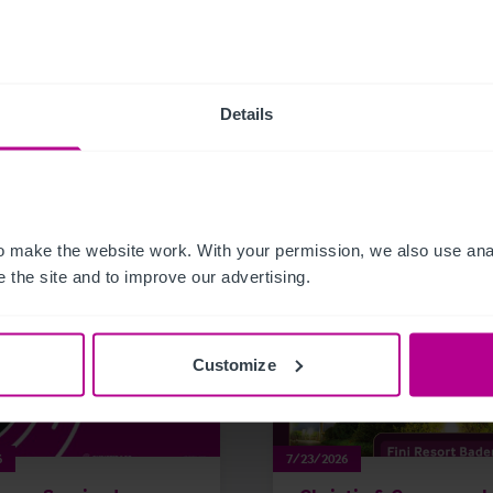
Details
related news and insights
 make the website work. With your permission, we also use anal
 the site and to improve our advertising.
Customize
6
7/23/2026