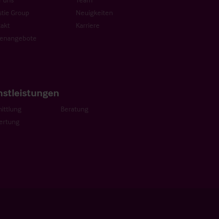
stie Group
Neuigkeiten
akt
Karriere
lenangebote
nstleistungen
ittlung
Beratung
ertung