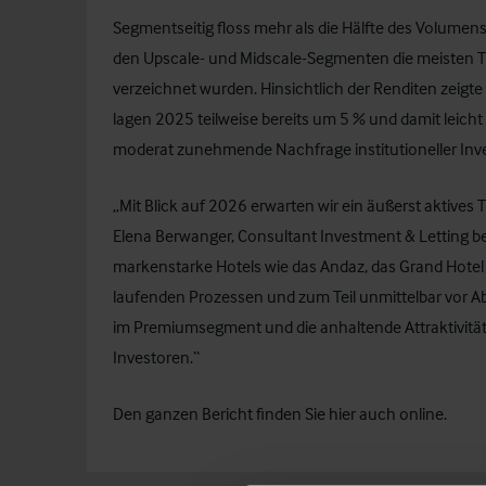
Segmentseitig floss mehr als die Hälfte des Volumen
den Upscale- und Midscale-Segmenten die meisten 
verzeichnet wurden. Hinsichtlich der Renditen zeigte
lagen 2025 teilweise bereits um 5 % und damit leicht
moderat zunehmende Nachfrage institutioneller Inv
„Mit Blick auf 2026 erwarten wir ein äußerst aktives 
Elena Berwanger
, Consultant Investment & Letting b
markenstarke Hotels wie das Andaz, das Grand Hotel u
laufenden Prozessen und zum Teil unmittelbar vor Ab
im Premiumsegment und die anhaltende Attraktivität 
Investoren.“
Den ganzen Bericht finden Sie
hier
auch online.