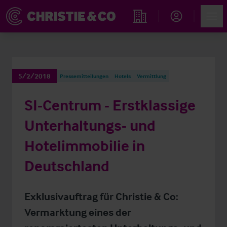
Account
Men
Immobiliensuche
5/2/2018
Pressemitteilungen
Hotels
Vermittlung
SI-Centrum - Erstklassige
Unterhaltungs- und
Hotelimmobilie in
Deutschland
Exklusivauftrag für Christie & Co:
Vermarktung eines der