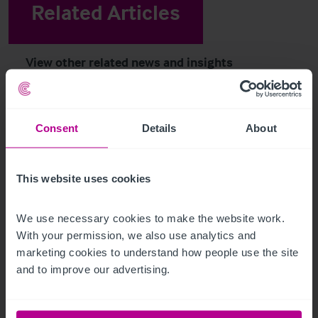
Related Articles
View other related news and insights
Consent
Details
About
This website uses cookies
We use necessary cookies to make the website work. 
With your permission, we also use analytics and 
marketing cookies to understand how people use the site 
8/5/2026
and to improve our advertising.
Christie & Co veröffentlicht Marktstudie zu
Serviced Apartments in Deutschland