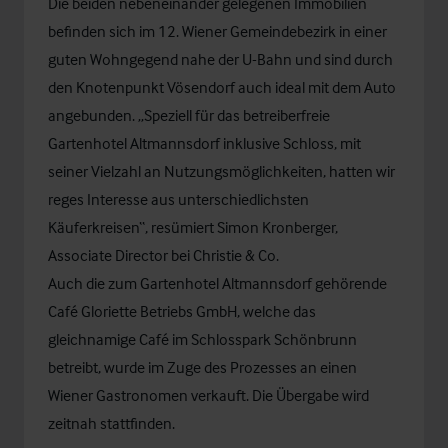
Die beiden nebeneinander gelegenen Immobilien
befinden sich im 12. Wiener Gemeindebezirk in einer
guten Wohngegend nahe der U-Bahn und sind durch
den Knotenpunkt Vösendorf auch ideal mit dem Auto
angebunden. „Speziell für das betreiberfreie
Gartenhotel Altmannsdorf inklusive Schloss, mit
seiner Vielzahl an Nutzungsmöglichkeiten, hatten wir
reges Interesse aus unterschiedlichsten
Käuferkreisen“, resümiert Simon Kronberger,
Associate Director bei Christie & Co.
Auch die zum Gartenhotel Altmannsdorf gehörende
Café Gloriette Betriebs GmbH, welche das
gleichnamige Café im Schlosspark Schönbrunn
betreibt, wurde im Zuge des Prozesses an einen
Wiener Gastronomen verkauft. Die Übergabe wird
zeitnah stattfinden.