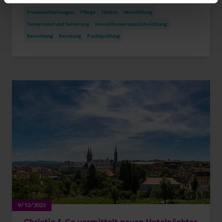
Pressemitteilungen
Pflege
Hotels
Vermittlung
Turnaround und Sanierung
Investitionen und Entwicklung
Bewertung
Beratung
Pachtprüfung
9/12/2023
Christie & Co vermittelt neuen Hotelpächter