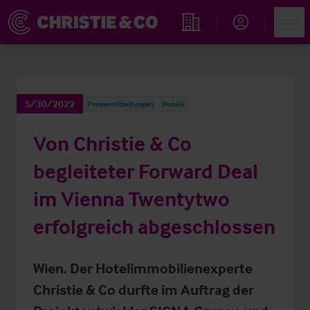
Account
Men
Immobiliensuche
5/30/2022
Pressemitteilungen
Hotels
Von Christie & Co
begleiteter Forward Deal
im Vienna Twentytwo
erfolgreich abgeschlossen
Wien. Der Hotelimmobilienexperte
Christie & Co durfte im Auftrag der