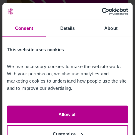
Consent
Details
About
This website uses cookies
We use necessary cookies to make the website work. 
8/5/2026
With your permission, we also use analytics and 
Germany Serviced Apartments Snapshot
marketing cookies to understand how people use the site 
and to improve our advertising.
Publikationen
Hotels
Allow all
Customize