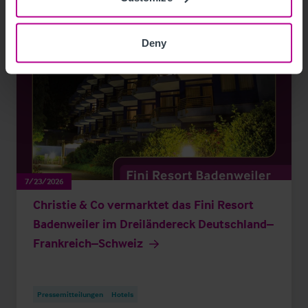
Deny
7/23/2026
Christie & Co vermarktet das Fini Resort
Badenweiler im Dreiländereck Deutschland–
Frankreich–Schweiz
Pressemitteilungen
Hotels