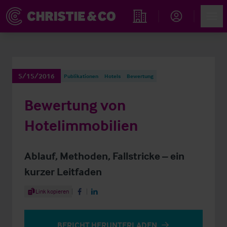
Account
Men
Immobiliensuche
5/15/2016
Publikationen
Hotels
Bewertung
Bewertung von
Hotelimmobilien
Ablauf, Methoden, Fallstricke – ein
kurzer Leitfaden
Share Article
Link kopieren
Share on Facebook
Share on LinkedIn
BERICHT HERUNTERLADEN