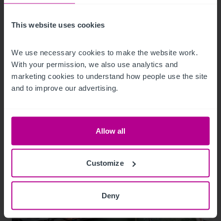
für das Mainfranken Center Bamberg
This website uses cookies
Pressemitteilungen
Hotels
Vermittlung
Turnaround und Sanierung
Beratung
Bewertung
We use necessary cookies to make the website work. 
Investitionen und Entwicklung
With your permission, we also use analytics and 
marketing cookies to understand how people use the site 
and to improve our advertising.
Allow all
Customize
Deny