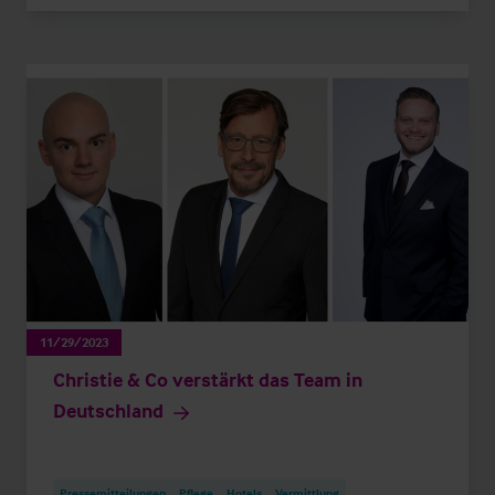
11/29/2023
Christie & Co verstärkt das Team in
Deutschland
Pressemitteilungen
Pflege
Hotels
Vermittlung