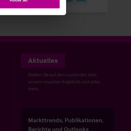
Blog-Beiträge
Pflege
Hotels
Aktuelles
Bleiben Sie auf dem Laufenden über
unsere neuesten Angebote und vieles
mehr…
Markttrends, Publikationen,
Berichte und Outlooks