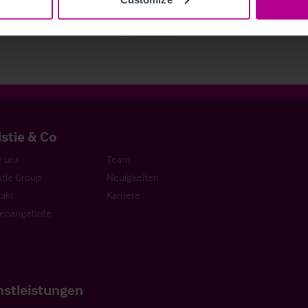
kationen
Hotels
Pressemitteilungen
Hotels
istie & Co
 uns
Team
stie Group
Neuigkeiten
akt
Karriere
lenangebote
nstleistungen