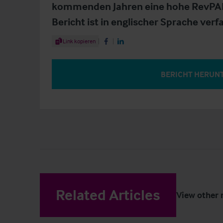
kommenden Jahren eine hohe RevPAR-
Bericht ist in englischer Sprache verfa
Share Article
Link kopieren
Share on Facebook
Share on LinkedIn
BERICHT HERUN
Related Articles
View other 