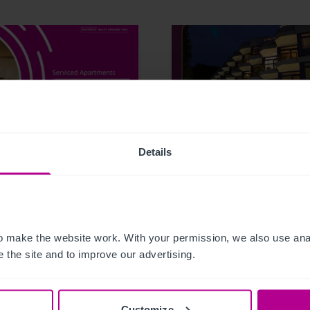
6
7/23/2026
Details
any Serviced
Christie & Co vermark
rtments Snapshot
das Fini Resort
Badenweiler im
Dreiländereck
Deutschland–Frankre
 make the website work. With your permission, we also use anal
 the site and to improve our advertising.
Schweiz
Customize