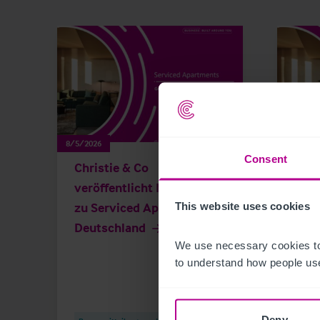
8/5/2026
8/5/202
Consent
Christie & Co
Germ
veröffentlicht Marktstudie
Apa
zu Serviced Apartments in
This website uses cookies
Deutschland
We use necessary cookies to
to understand how people use
Deny