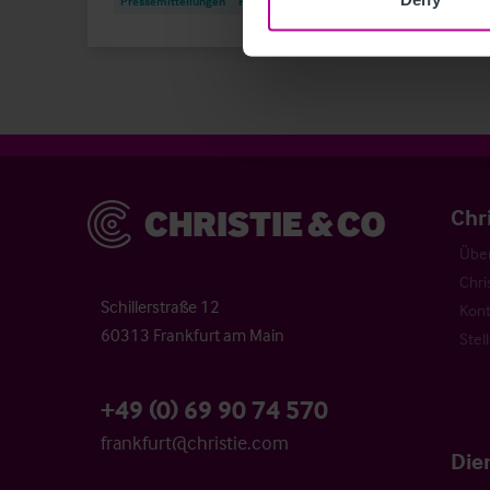
Pressemitteilungen
Hotels
Publi
Christie & Co
Chr
Über
Chri
Schillerstraße 12
Kont
60313 Frankfurt am Main
Stel
+49 (0) 69 90 74 570
frankfurt@christie.com
Die