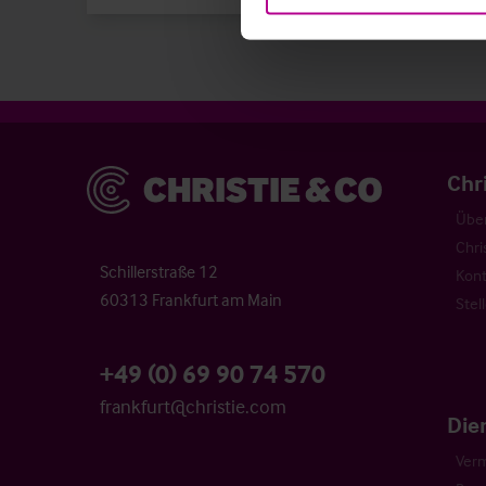
Christie & Co
Chr
Über
Chri
Schillerstraße 12
Kont
60313 Frankfurt am Main
Stel
+49 (0) 69 90 74 570
frankfurt@christie.com
Die
Verm