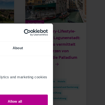
5/14/2023
lt
Neues Luxury-Lifestyle-
r
Hotel in der Lagunenstadt:
er
Christie & Co vermittelt
About
Hotel im Herzen von
Venedig an die Palladium
Hotel Group
ytics and marketing cookies 
Pressemitteilungen
Hotels
erung
Vermittlung
Turnaround und Sanierung
Beratung
Pachtprüfung
Investitionen und Entwicklung
Allow all