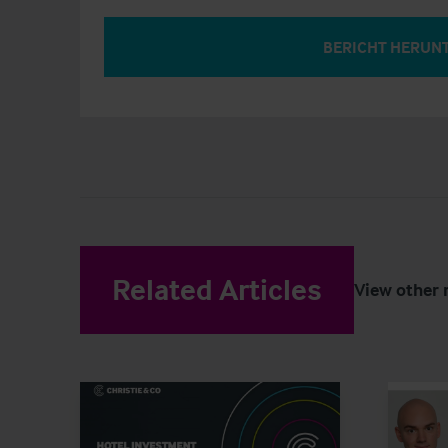
BERICHT HERUN
Related Articles
View other 