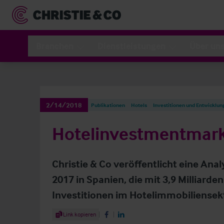
Branchen
Dienstleistungen
Über un
2/14/2018
Publikationen
Hotels
Investitionen und Entwicklun
Hotelinvestmentmark
Christie & Co veröffentlicht eine An
2017 in Spanien, die mit 3,9 Milliarde
Investitionen im Hotelimmobiliensekt
Share Article
Link kopieren
Share on Facebook
Share on LinkedIn