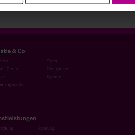
istie & Co
 uns
Team
stie Group
Neuigkeiten
akt
Karriere
lenangebote
nstleistungen
ittlung
Beratung