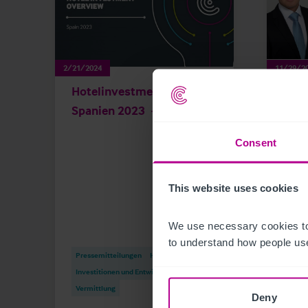
2/21/2024
11/29/2
Hotelinvestmentmarkt
Chri
Spanien 2023
das 
Consent
This website uses cookies
We use necessary cookies to
Press
to understand how people use
Pressemitteilungen
Hotels
Vermi
Investitionen und Entwicklung
Invest
Vermittlung
Bewer
Deny