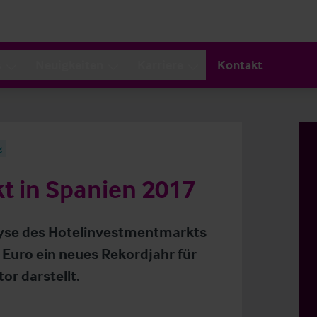
s
Neuigkeiten
Karriere
Kontakt
g
t in Spanien 2017
alyse des Hotelinvestmentmarkts
n Euro ein neues Rekordjahr für
or darstellt.