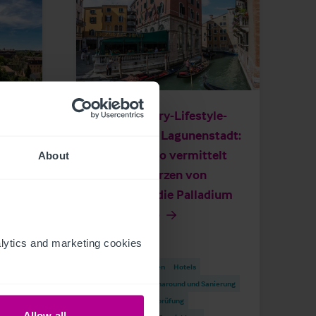
5/14/2023
lt
Neues Luxury-Lifestyle-
r
Hotel in der Lagunenstadt:
er
Christie & Co vermittelt
About
Hotel im Herzen von
Venedig an die Palladium
Hotel Group
ytics and marketing cookies 
Pressemitteilungen
Hotels
erung
Vermittlung
Turnaround und Sanierung
Beratung
Pachtprüfung
Allow all