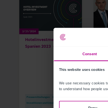
2/21/2024
11/29/2
Hotelinvestmentmarkt
Chri
Spanien 2023
das 
Consent
This website uses cookies
We use necessary cookies to
to understand how people use
Press
Pressemitteilungen
Hotels
Vermi
Investitionen und Entwicklung
Invest
Deny