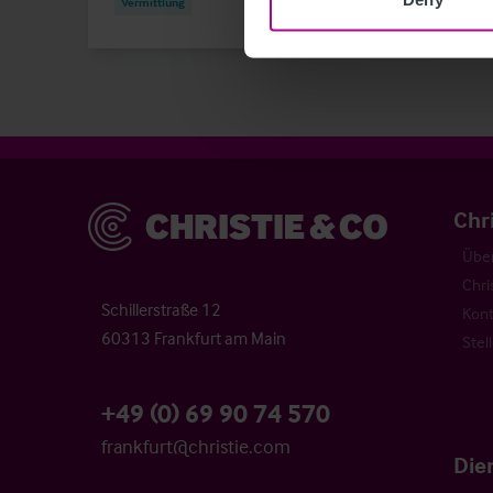
Vermittlung
Bewer
Christie & Co
Chr
Über
Chri
Schillerstraße 12
Kont
60313 Frankfurt am Main
Stel
+49 (0) 69 90 74 570
frankfurt@christie.com
Die