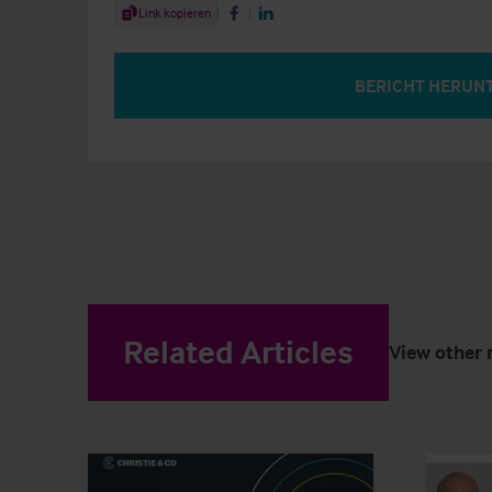
Share Article
Link kopieren
Share on Facebook
Share on LinkedIn
BERICHT HERUN
Related Articles
View other 