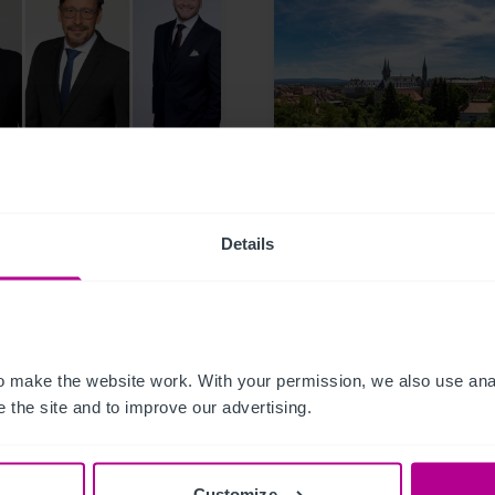
023
9/12/2023
stie & Co verstärkt
Christie & Co vermitte
Team in Deutschland
neuen Hotelpächter fü
das Mainfranken Cent
Details
Bamberg
 make the website work. With your permission, we also use anal
 the site and to improve our advertising.
emitteilungen
Pflege
Hotels
Pressemitteilungen
Hotels
ttlung
Turnaround und Sanierung
Vermittlung
Turnaround und Sani
itionen und Entwicklung
Beratung
Bewertung
Customize