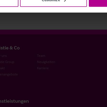
tung
Beratung
Pachtprüfung
Investitionen und Entwicklung
istie & Co
 uns
Team
stie Group
Neuigkeiten
akt
Karriere
lenangebote
nstleistungen