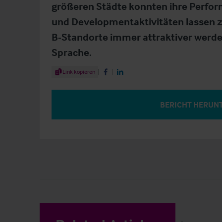
größeren Städte konnten ihre Perform
und Developmentaktivitäten lassen z
B-Standorte immer attraktiver werden.
Sprache.
Share Article
Link kopieren
Share on Facebook
Share on LinkedIn
BERICHT HERUN