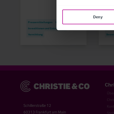
Press
Deny
Pressemitteilungen
Hotels
Vermi
Investitionen und Entwicklung
Invest
Vermittlung
Bewer
Christie & Co
Chr
Über
Chri
Schillerstraße 12
Kont
60313 Frankfurt am Main
Stel