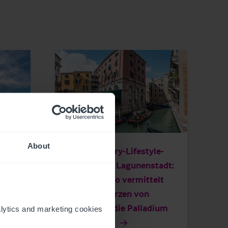
5/14/2023
About
lt
Neues Luxury-Lifestyle-
r
Hotel in der Lagunenstadt:
er
Christie & Co vermittelt
Hotel im Herzen von
Venedig an die Palladium
ytics and marketing cookies 
Hotel Group