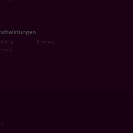
nstleistungen
ittlung
Beratung
ertung
che