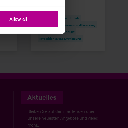
Pressemitteilungen
Hotels
Allow all
erung
Vermittlung
Turnaround und Sanierung
Beratung
Pachtprüfung
Investitionen und Entwicklung
Aktuelles
Bleiben Sie auf dem Laufenden über
unsere neuesten Angebote und vieles
mehr…