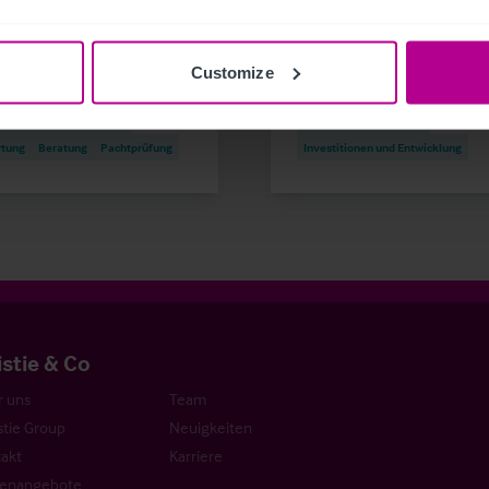
emitteilungen
Pflege
Hotels
Pressemitteilungen
Hotels
Customize
ttlung
Turnaround und Sanierung
Vermittlung
Turnaround und Sani
itionen und Entwicklung
Beratung
Bewertung
tung
Beratung
Pachtprüfung
Investitionen und Entwicklung
istie & Co
 uns
Team
stie Group
Neuigkeiten
akt
Karriere
lenangebote