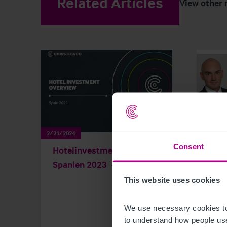
Related Articles
View other 
2/21/2024
11/29/2
Consent
Hotelinvestmentmarkt
Chri
Spanien 2023
das 
This website uses cookies
We use necessary cookies to
to understand how people use