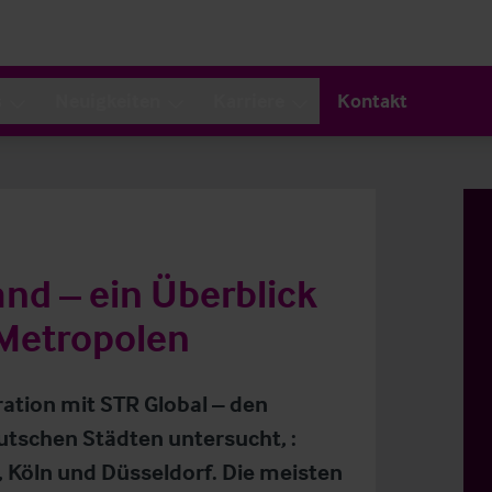
s
Neuigkeiten
Karriere
Kontakt
nd – ein Überblick
 Metropolen
ration mit STR Global – den
tschen Städten untersucht, :
 Köln und Düsseldorf. Die meisten