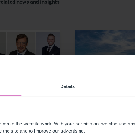
related news and insights
023
9/12/2023
Details
stie & Co verstärkt
Christie & Co vermitte
Team in Deutschland
neuen Hotelpächter fü
das Mainfranken Cent
Bamberg
 make the website work. With your permission, we also use anal
 the site and to improve our advertising.