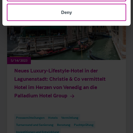
Deny
5/14/2023
Neues Luxury-Lifestyle-Hotel in der
Lagunenstadt: Christie & Co vermittelt
Hotel im Herzen von Venedig an die
Palladium Hotel Group
Pressemitteilungen
Hotels
Vermittlung
Turnaround und Sanierung
Beratung
Pachtprüfung
Investitionen und Entwicklung