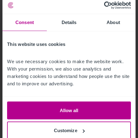
Consent
Details
About
9/12/2023
This website uses cookies
Christie & Co vermittelt neuen Hotelpächter
für das Mainfranken Center Bamberg
We use necessary cookies to make the website work. 
With your permission, we also use analytics and 
marketing cookies to understand how people use the site 
Pressemitteilungen
Hotels
Vermittlung
and to improve our advertising.
Turnaround und Sanierung
Beratung
Bewertung
Investitionen und Entwicklung
Allow all
Customize