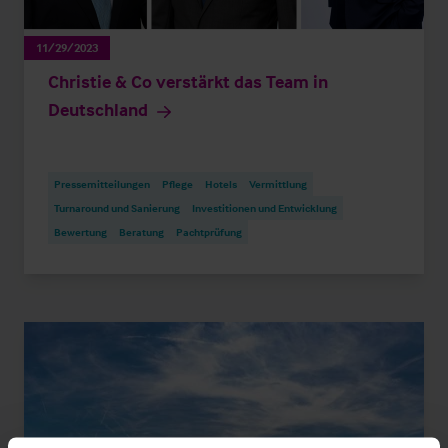
11/29/2023
Christie & Co verstärkt das Team in
Deutschland
Pressemitteilungen
Pflege
Hotels
Vermittlung
Turnaround und Sanierung
Investitionen und Entwicklung
Bewertung
Beratung
Pachtprüfung