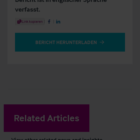
verfasst.
Share Article
Link kopieren
Share on Facebook
Share on LinkedIn
BERICHT HERUNTERLADEN
Related Articles
View other related news and insights