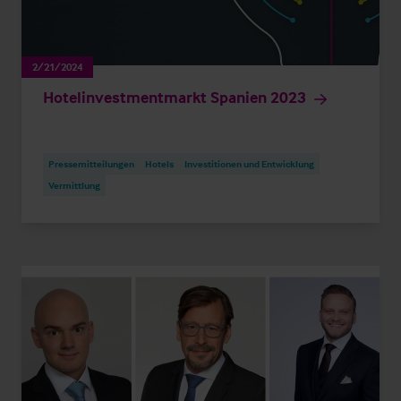
2/21/2024
Hotelinvestmentmarkt Spanien 2023
Pressemitteilungen
Hotels
Investitionen und Entwicklung
Vermittlung