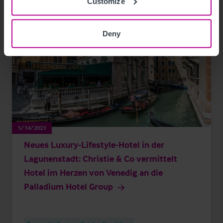
Customize
Deny
5/14/2023
Neues Luxury-Lifestyle-Hotel in der
Lagunenstadt: Christie & Co vermittelt
Hotel im Herzen von Venedig an die
Palladium Hotel Group