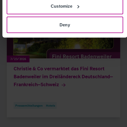
Customize
Deny
7/23/2026
Christie & Co vermarktet das Fini Resort
Badenweiler im Dreiländereck Deutschland–
Frankreich–Schweiz
Pressemitteilungen
Hotels