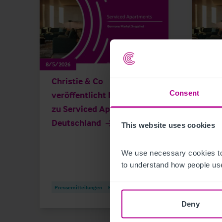
8/5/2026
8/5/202
Christie & Co
Germ
Consent
veröffentlicht Marktstudie
Apa
zu Serviced Apartments in
Deutschland
This website uses cookies
We use necessary cookies to
to understand how people use
Pressemitteilungen
Hotels
Publi
Deny