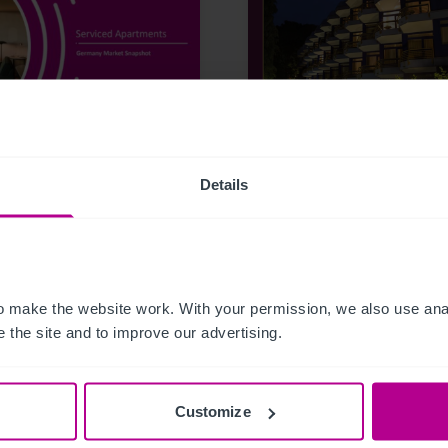
6
7/23/2026
any Serviced
Christie & Co vermark
Details
rtments Snapshot
das Fini Resort
Badenweiler im
Dreiländereck
Deutschland–Frankre
Schweiz
 make the website work. With your permission, we also use anal
 the site and to improve our advertising.
kationen
Hotels
Pressemitteilungen
Hotels
Customize