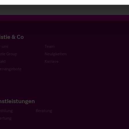
istie & Co
 uns
Team
stie Group
Neuigkeiten
akt
Karriere
lenangebote
nstleistungen
ittlung
Beratung
ertung