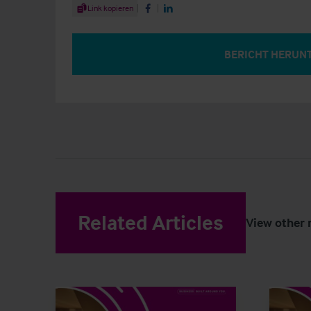
Share Article
Link kopieren
Share on Facebook
Share on LinkedIn
BERICHT HERUN
Related Articles
View other 