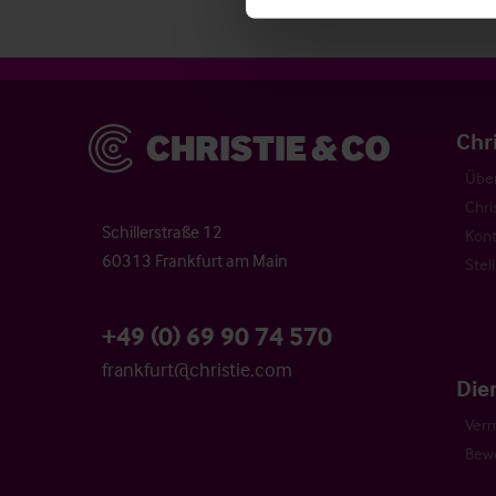
Christie & Co
Chr
Über
Chri
Schillerstraße 12
Kont
60313 Frankfurt am Main
Stel
+49 (0) 69 90 74 570
frankfurt@christie.com
Die
Verm
Bew