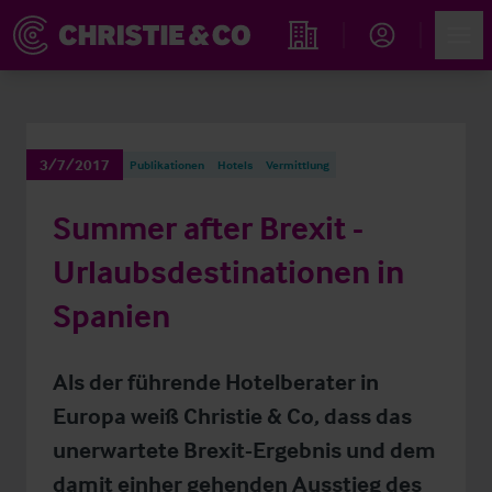
Account
Men
Immobiliensuche
3/7/2017
Publikationen
Hotels
Vermittlung
Summer after Brexit -
Urlaubsdestinationen in
Spanien
Als der führende Hotelberater in
Europa weiß Christie & Co, dass das
unerwartete Brexit-Ergebnis und dem
damit einher gehenden Ausstieg des