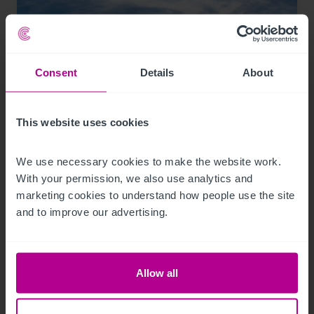
Consent
Details
About
This website uses cookies
9/12/2023
Christie & Co vermittelt neuen Hotelpächter
We use necessary cookies to make the website work. 
für das Mainfranken Center Bamberg
With your permission, we also use analytics and 
marketing cookies to understand how people use the site 
and to improve our advertising.
Pressemitteilungen
Hotels
Vermittlung
Turnaround und Sanierung
Beratung
Bewertung
Investitionen und Entwicklung
Allow all