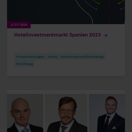
2/21/2024
Hotelinvestmentmarkt Spanien 2023
Pressemitteilungen
Hotels
Investitionen und Entwicklung
Vermittlung