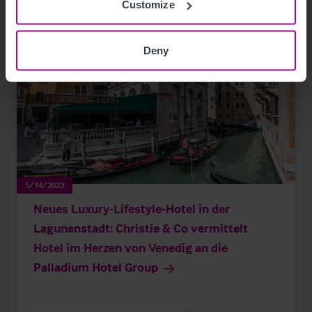
Customize
Deny
5/14/2023
Neues Luxury-Lifestyle-Hotel in der
Lagunenstadt: Christie & Co vermittelt
Hotel im Herzen von Venedig an die
Palladium Hotel Group