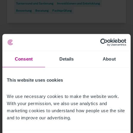
Turnaround und Sanierung
Investitionen und Entwicklung
Bewertung
Beratung
Pachtprüfung
Consent
Details
About
This website uses cookies
We use necessary cookies to make the website work. 
With your permission, we also use analytics and 
marketing cookies to understand how people use the site 
9/12/2023
and to improve our advertising.
Christie & Co vermittelt neuen Hotelpächter
für das Mainfranken Center Bamberg