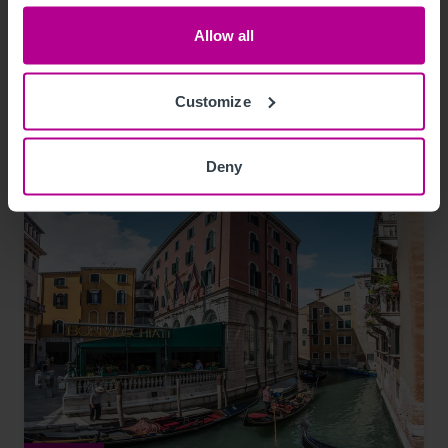
Allow all
Pressemitteilungen
Hotels
Vermittlung
Turnaround und Sanierung
Beratung
Bewertung
Customize
Investitionen und Entwicklung
Deny