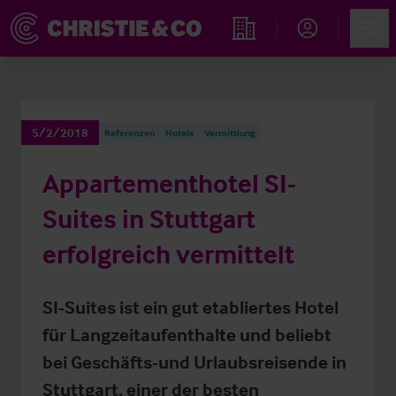
Account
Men
Immobiliensuche
5/2/2018
Referenzen
Hotels
Vermittlung
Appartementhotel SI-
Suites in Stuttgart
erfolgreich vermittelt
SI-Suites ist ein gut etabliertes Hotel
für Langzeitaufenthalte und beliebt
bei Geschäfts-und Urlaubsreisende in
Stuttgart, einer der besten