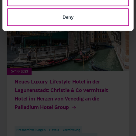
Deny
5/14/2023
Neues Luxury-Lifestyle-Hotel in der
Lagunenstadt: Christie & Co vermittelt
Hotel im Herzen von Venedig an die
Palladium Hotel Group
Pressemitteilungen
Hotels
Vermittlung