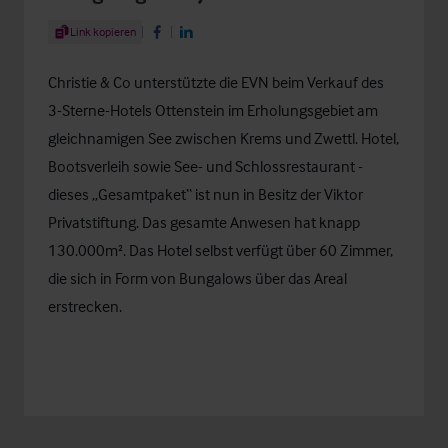
Share Article
Link kopieren
Share on Facebook
Share on LinkedIn
Christie & Co unterstützte die EVN beim Verkauf des
3-Sterne-Hotels Ottenstein
im Erholungsgebiet am
gleichnamigen See zwischen Krems und Zwettl. Hotel,
Bootsverleih sowie See- und Schlossrestaurant -
dieses „Gesamtpaket“ ist nun in Besitz der Viktor
Privatstiftung. Das gesamte Anwesen hat knapp
130.000m². Das Hotel selbst verfügt über 60 Zimmer,
die sich in Form von Bungalows über das Areal
erstrecken.