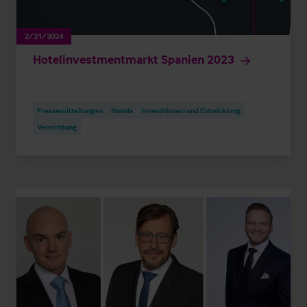
2/21/2024
Hotelinvestmentmarkt Spanien 2023
Pressemitteilungen
Hotels
Investitionen und Entwicklung
Vermittlung