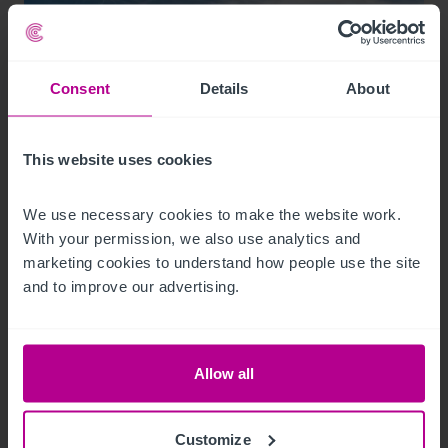
Consent
Details
About
9/12/2023
This website uses cookies
Christie & Co vermittelt neuen Hotelpächter
We use necessary cookies to make the website work. 
für das Mainfranken Center Bamberg
With your permission, we also use analytics and 
marketing cookies to understand how people use the site 
and to improve our advertising.
Pressemitteilungen
Hotels
Vermittlung
Turnaround und Sanierung
Beratung
Bewertung
Investitionen und Entwicklung
Allow all
Customize